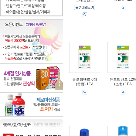
드레싱밴드
5cm x 10m
듀오덤밴드 6매
듀오덤밴드 12
(중형) 1EA
(소형) 1EA