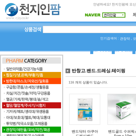
안녕하세요! 천지인팜에 오신
인기검색어 :
,
관장약
상품Q&A
사용후기
반창고.밴드.드레싱.테이핑
116
개의 상품이 있습니다.
밴드닥터 아쿠아
밴드골드 수퍼픽