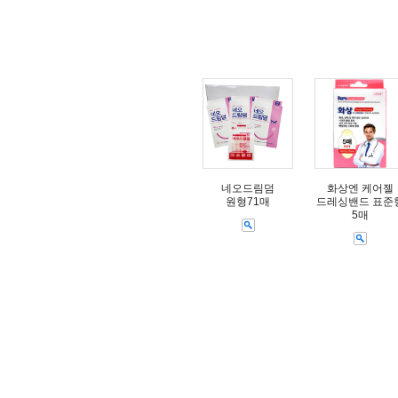
네오드림덤
화상엔 케어젤
원형71매
드레싱밴드 표준
5매