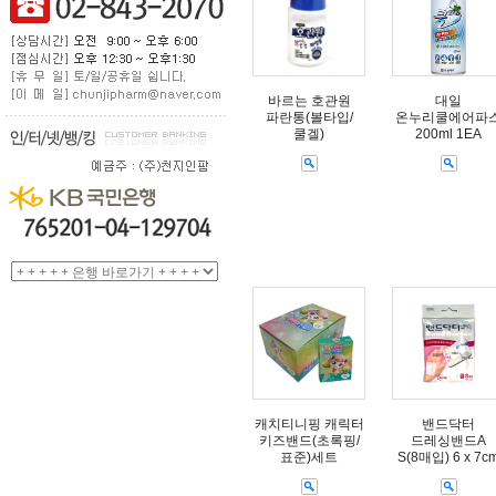
바르는 호관원
대일
파란통(볼타입/
온누리쿨에어파
쿨겔)
200ml 1EA
캐치티니핑 캐릭터
밴드닥터
키즈밴드(초록핑/
드레싱밴드A
표준)세트
S(8매입) 6 x 7c