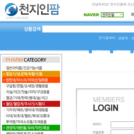
안녕하세요! 천지인팜에 오신
인기검색어 :
,
관장약
상품Q&A
사용후기