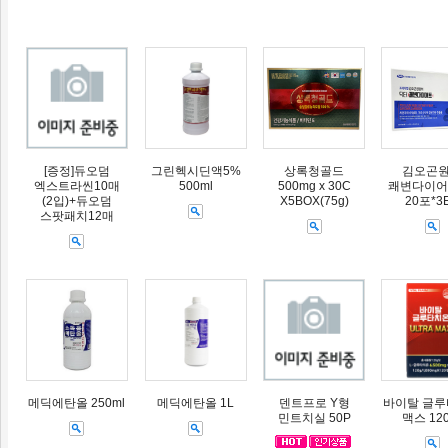
[증정]듀오덤
그린헥시딘액5%
상록청골드
김오곤
엑스트라씬10매
500ml
500mg x 30C
쾌변다이어트
(2입)+듀오덤
X5BOX(75g)
20포*3
스팟패치12매
메딕에탄올 250ml
메딕에탄올 1L
덴트프로 Y형
바이탈 글
민트치실 50P
맥스 12