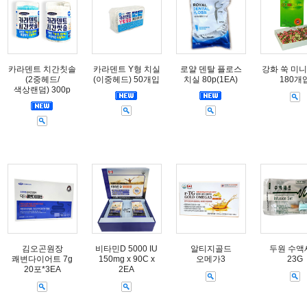
카라덴트 치간칫솔
카라덴트 Y형 치실
로얄 덴탈 플로스
강화 쑥 미니
(2중헤드/
(이중헤드) 50개입
치실 80p(1EA)
180개
색상랜덤) 300p
김오곤원장
비타민D 5000 IU
알티지골드
두원 수액
쾌변다이어트 7g
150mg x 90C x
오메가3
23G
20포*3EA
2EA