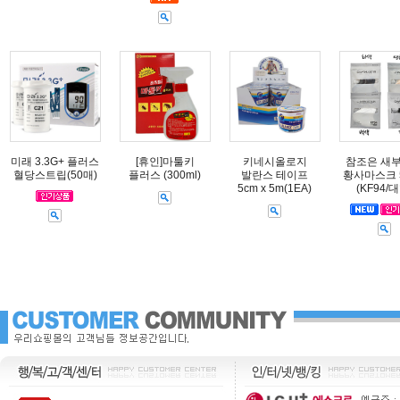
미래 3.3G+ 플러스
[휴인]마툴키
키네시올로지
참조은 새
혈당스트립(50매)
플러스 (300ml)
발란스 테이프
황사마스크 
5cm x 5m(1EA)
(KF94/