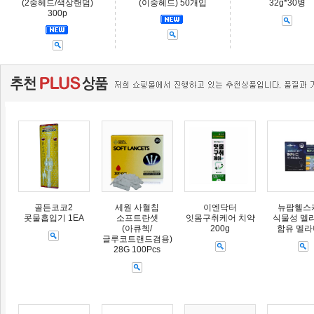
(2중헤드/색상랜덤)
(이중헤드) 50개입
32g*30병
300p
골든코코2
세원 사혈침
이엔닥터
뉴팜헬스
콧물흡입기 1EA
소프트란셋
잇몸구취케어 치약
식물성 멜
(아큐첵/
200g
함유 멜
글루코트랜드겸용)
28G 100Pcs