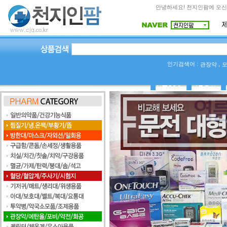
안녕하세요! 천지인팜에 오신
인기검색어 :
,
관장약
상품Q&A
사용후기