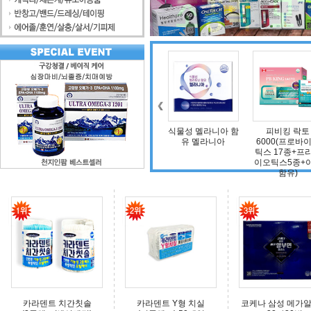
조인트 보스 엠에스
식물성 멜라니아 함
피비킹 락토
덴마크 구강
엠(보스웰리아, 비
유 멜라니아
6000(프로바이오
타민D, 초록입홍합,
틱스 17종+프리바
상어연골, 콜라겐)
이오틱스5종+아연
함유)
카라덴트 치간칫솔
카라덴트 Y형 치실
코케나 삼성 메가