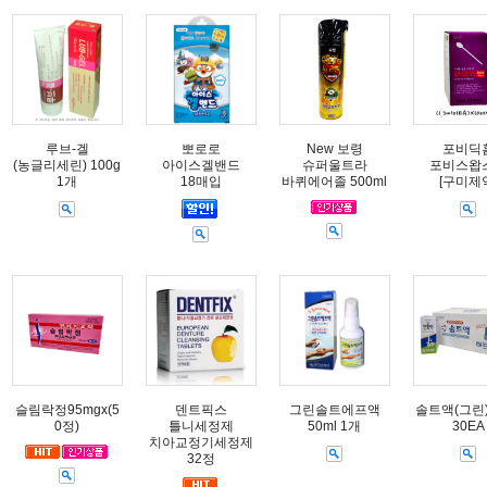
루브-겔
뽀로로
New 보령
포비딕
(농글리세린) 100g
아이스겔밴드
슈퍼울트라
포비스왑
1개
18매입
바퀴에어졸 500ml
[구미제
슬림락정95mgx(5
덴트픽스
그린솔트에프액
솔트액(그린) 
0정)
틀니세정제
50ml 1개
30EA
치아교정기세정제
32정