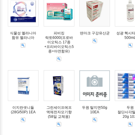
식물성 멜라니아
피비킹
덴마크 구강유산균
성광 헥시타
함유 멜라니아
락토6000(프로바
500m
이오틱스 17종
+프리바이오틱스5
종+아연함유)
이지란셋니들
그린세이프에프
두원 탈지면50g
두원
(28G/50P) 1EA
액체전자모기향
10EA
절단사각
(58일 교체용)
20g 1