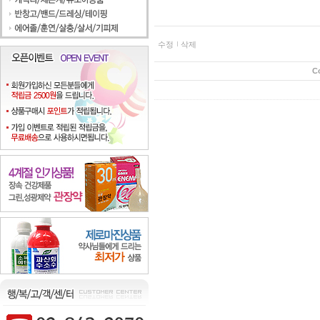
수정
삭제
C