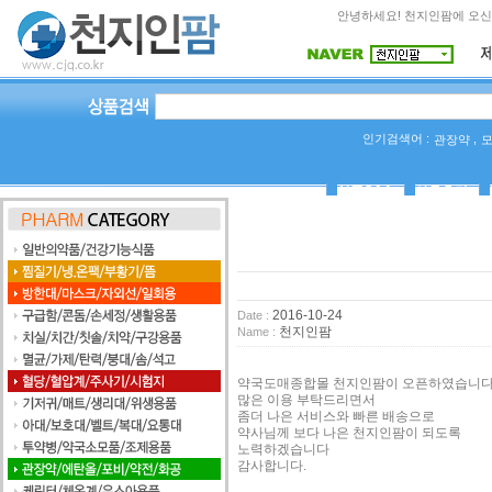
안녕하세요! 천지인팜에 오신
인기검색어 :
,
관장약
상품Q&A
사용후기
2016-10-24
Date :
천지인팜
Name :
약국도매종합몰 천지인팜이 오픈하였습니다
많은 이용 부탁드리면서
좀더 나은 서비스와 빠른 배송으로
약사님께 보다 나은 천지인팜이 되도록
노력하겠습니다
감사합니다.