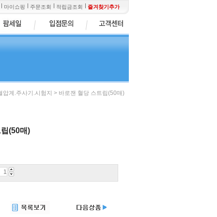
마이쇼핑
주문조회
적립금조회
즐겨찾기추가
> 바로잰 혈당 스트립(50매)
혈압계.주사기.시험지
립(50매)