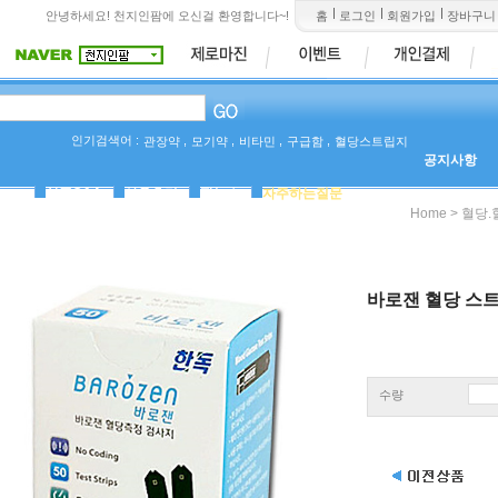
안녕하세요! 천지인팜에 오신걸 환영합니다~!
홈
로그인
회원가입
장바구니
인기검색어 :
,
,
,
,
관장약
모기약
비타민
구급함
혈당스트립지
공지사항
상품Q&A
사용후기
팜뉴스
자주하는질문
>
Home
혈당.
바로잰 혈당 스트
수량