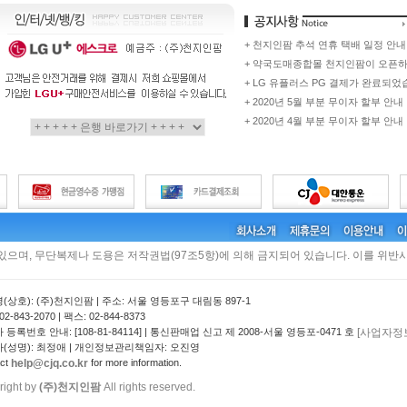
+ 천지인팜 추석 연휴 택배 일정 안내
+ 약국도매종합몰 천지인팜이 오픈
+ LG 유플러스 PG 결제가 완료되었
+ 2020년 5월 부분 무이자 할부 안내
+ 2020년 4월 부분 무이자 할부 안내
 있으며, 무단복제나 도용은 저작권법(97조5항)에 의해 금지되어 있습니다. 이를 위반시
(상호): (주)천지인팜 | 주소: 서울 영등포구 대림동 897-1
2-843-2070 | 팩스: 02-844-8373
[사업자정
등록번호 안내: [108-81-84114] | 통신판매업 신고 제 2008-서울 영등포-0471 호
(성명): 최정애 | 개인정보관리책임자: 오진영
help@cjq.co.kr
act
for more information.
right by
(주)천지인팜
All rights reserved.