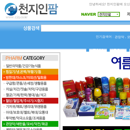
안녕하세요! 천지인팜에 오신
인기검색어 :
,
관장약
상품Q&A
사용후기