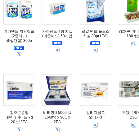
카라덴트 치간칫솔
카라덴트 Y형 치실
로얄 덴탈 플로스
강화 쑥 미니
(2중헤드/
(이중헤드) 50개입
치실 80p(1EA)
180개
색상랜덤) 300p
김오곤원장
비타민D 5000 IU
알티지골드
두원 수액
쾌변다이어트 7g
150mg x 90C x
오메가3
23G
20포*3EA
2EA