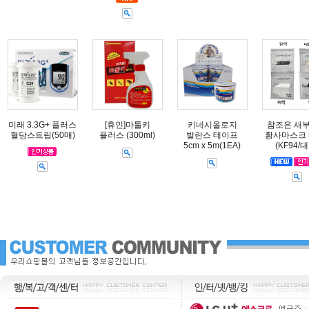
미래 3.3G+ 플러스
[휴인]마툴키
키네시올로지
참조은 새
혈당스트립(50매)
플러스 (300ml)
발란스 테이프
황사마스크 
5cm x 5m(1EA)
(KF94/