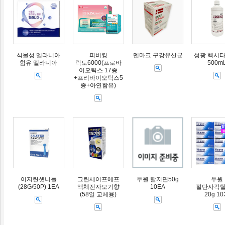
식물성 멜라니아
피비킹
덴마크 구강유산균
성광 헥시타
함유 멜라니아
락토6000(프로바
500m
이오틱스 17종
+프리바이오틱스5
종+아연함유)
이지란셋니들
그린세이프에프
두원 탈지면50g
두원
(28G/50P) 1EA
액체전자모기향
10EA
절단사각
(58일 교체용)
20g 1