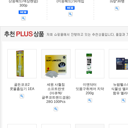
(2중헤드/색상랜덤)
(이중헤드) 50개입
32g*30병
300p
골든코코2
세원 사혈침
이엔닥터
뉴팜헬스
콧물흡입기 1EA
소프트란셋
잇몸구취케어 치약
식물성 멜
(아큐첵/
200g
함유 멜
글루코트랜드겸용)
28G 100Pcs