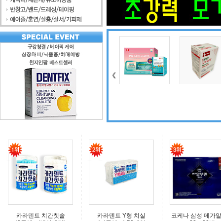
조인트 보스 엠에스
식물성 멜라니아 함
피비킹 락토
덴마크 구강유
엠(보스웰리아, 비
유 멜라니아
6000(프로바이오
타민D, 초록입홍합,
틱스 17종+프리바
상어연골, 콜라겐)
이오틱스5종+아연
함유)
카라덴트 치간칫솔
카라덴트 Y형 치실
코케나 삼성 메가