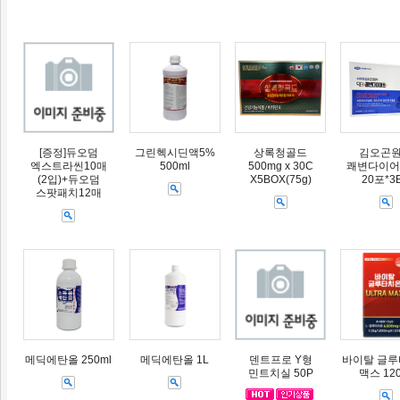
[증정]듀오덤
그린헥시딘액5%
상록청골드
김오곤
엑스트라씬10매
500ml
500mg x 30C
쾌변다이어트
(2입)+듀오덤
X5BOX(75g)
20포*3
스팟패치12매
메딕에탄올 250ml
메딕에탄올 1L
덴트프로 Y형
바이탈 글
민트치실 50P
맥스 12