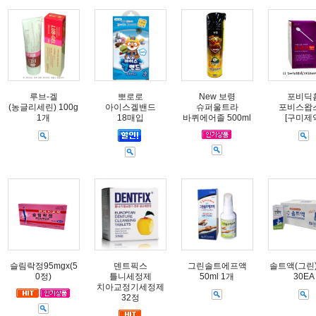
루브-겔
뽀로로
New 보령
포비딕
(농글리세린) 100g
아이스겔밴드
슈퍼울트라
포비스왑
1개
18매입
바퀴에어졸 500ml
[구미제
슬림락정95mgx(5
덴트픽스
그린솔트에프액
솔트액(그린) 
0정)
틀니세정제
50ml 1개
30EA
치아교정기세정제
32정