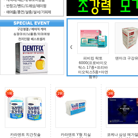
조인트 보스 엠에스
식물성 멜라니아 함
피비킹 락토
덴마크 구강유
엠(보스웰리아, 비
유 멜라니아
6000(프로바이오
타민D, 초록입홍합,
틱스 17종+프리바
상어연골, 콜라겐)
이오틱스5종+아연
함유)
카라덴트 치간칫솔
카라덴트 Y형 치실
코케나 삼성 메가