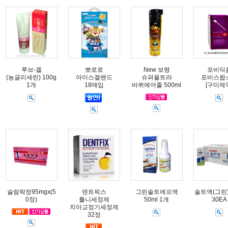
루브-겔
뽀로로
New 보령
포비딕
(농글리세린) 100g
아이스겔밴드
슈퍼울트라
포비스왑
1개
18매입
바퀴에어졸 500ml
[구미제
슬림락정95mgx(5
덴트픽스
그린솔트에프액
솔트액(그린) 
0정)
틀니세정제
50ml 1개
30EA
치아교정기세정제
32정