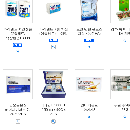
카라덴트 치간칫솔
카라덴트 Y형 치실
로얄 덴탈 플로스
강화 쑥 미니
(2중헤드/
(이중헤드) 50개입
치실 80p(1EA)
180개
색상랜덤) 300p
김오곤원장
비타민D 5000 IU
알티지골드
두원 수액
쾌변다이어트 7g
150mg x 90C x
오메가3
23G
20포*3EA
2EA