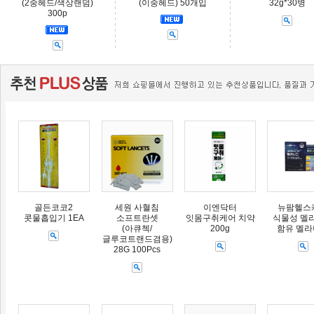
(2중헤드/색상랜덤)
(이중헤드) 50개입
32g*30병
300p
골든코코2
세원 사혈침
이엔닥터
뉴팜헬스
콧물흡입기 1EA
소프트란셋
잇몸구취케어 치약
식물성 멜
(아큐첵/
200g
함유 멜
글루코트랜드겸용)
28G 100Pcs