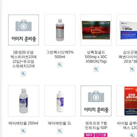
[증정]듀오덤
그린헥시딘액5%
상록청골드
김오곤
엑스트라씬10매
500ml
500mg x 30C
쾌변다이어트
(2입)+듀오덤
X5BOX(75g)
20포*3
스팟패치12매
메딕에탄올 250ml
메딕에탄올 1L
덴트프로 Y형
바이탈 글
민트치실 50P
맥스 12