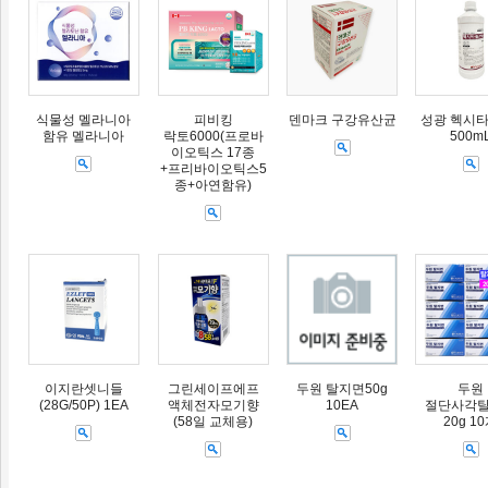
식물성 멜라니아
피비킹
덴마크 구강유산균
성광 헥시타
함유 멜라니아
락토6000(프로바
500m
이오틱스 17종
+프리바이오틱스5
종+아연함유)
이지란셋니들
그린세이프에프
두원 탈지면50g
두원
(28G/50P) 1EA
액체전자모기향
10EA
절단사각
(58일 교체용)
20g 1