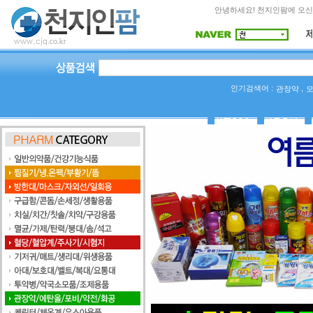
안녕하세요! 천지인팜에 오신
인기검색어 :
,
관장약
상품Q&A
사용후기