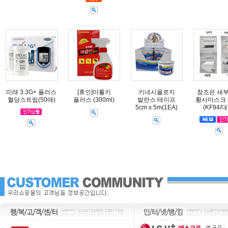
미래 3.3G+ 플러스
[휴인]마툴키
키네시올로지
참조은 새
혈당스트립(50매)
플러스 (300ml)
발란스 테이프
황사마스크 
5cm x 5m(1EA)
(KF94/