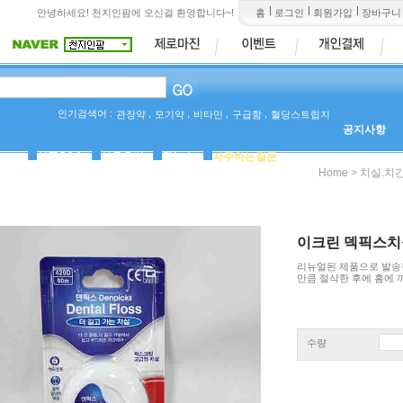
안녕하세요! 천지인팜에 오신걸 환영합니다~!
홈
로그인
회원가입
장바구니
인기검색어 :
,
,
,
,
관장약
모기약
비타민
구급함
혈당스트립지
공지사항
상품Q&A
사용후기
팜뉴스
자주하는질문
>
Home
치실.치
이크린 덱픽스치실
리뉴얼된 제품으로 발송됩
만큼 절삭한 후에 홈에
수량