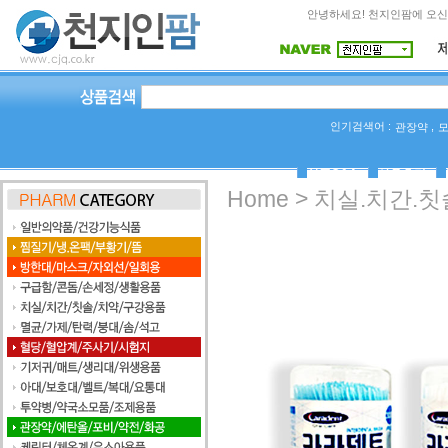
안녕하세요! 천지인팜에 오신
인기검색어 :
,
관장약
상품Q&A
사용후기
>
Home
치실.치간.칫