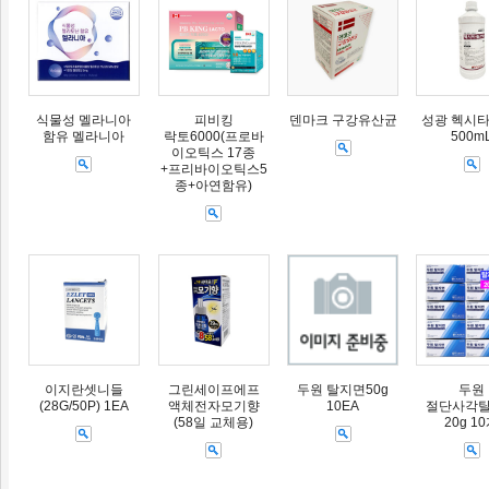
식물성 멜라니아
피비킹
덴마크 구강유산균
성광 헥시타
함유 멜라니아
락토6000(프로바
500m
이오틱스 17종
+프리바이오틱스5
종+아연함유)
이지란셋니들
그린세이프에프
두원 탈지면50g
두원
(28G/50P) 1EA
액체전자모기향
10EA
절단사각
(58일 교체용)
20g 1