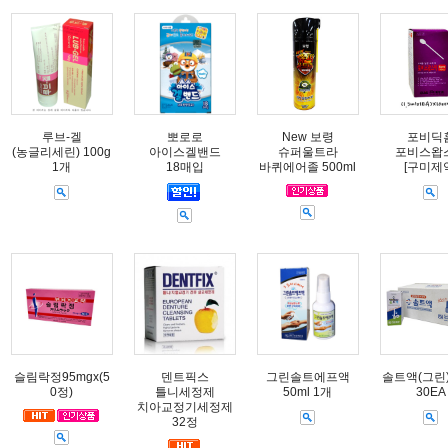
루브-겔
뽀로로
New 보령
포비딕
(농글리세린) 100g
아이스겔밴드
슈퍼울트라
포비스왑
1개
18매입
바퀴에어졸 500ml
[구미제
슬림락정95mgx(5
덴트픽스
그린솔트에프액
솔트액(그린) 
0정)
틀니세정제
50ml 1개
30EA
치아교정기세정제
32정