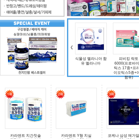
조인트 보스 엠에스
식물성 멜라니아 함
피비킹 락토
덴마크 구
엠(보스웰리아, 비
유 멜라니아
6000(프로바이오
타민D, 초록입홍합,
틱스 17종+프리바
상어연골, 콜라겐)
이오틱스5종+아연
함유)
카라덴트 치간칫솔
카라덴트 Y형 치실
코케나 삼성 메가