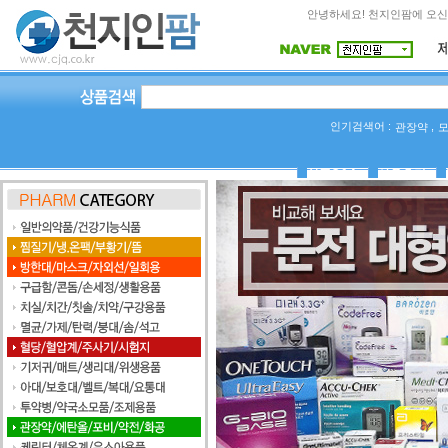
안녕하세요! 천지인팜에 오신
인기검색어 :
,
관장약
상품Q&A
사용후기