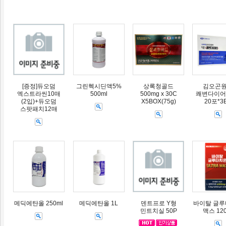
[증정]듀오덤
그린헥시딘액5%
상록청골드
김오곤
엑스트라씬10매
500ml
500mg x 30C
쾌변다이어트
(2입)+듀오덤
X5BOX(75g)
20포*3
스팟패치12매
메딕에탄올 250ml
메딕에탄올 1L
덴트프로 Y형
바이탈 글
민트치실 50P
맥스 12