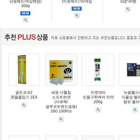
(2중헤드/색상랜덤)
(이중헤드) 50개입
32g*30병
300p
골든코코2
세원 사혈침
이엔닥터
뉴팜헬스
콧물흡입기 1EA
소프트란셋
잇몸구취케어 치약
식물성 멜
(아큐첵/
200g
함유 멜
글루코트랜드겸용)
28G 100Pcs