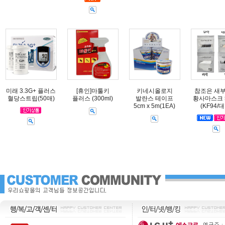
미래 3.3G+ 플러스
[휴인]마툴키
키네시올로지
참조은 새
혈당스트립(50매)
플러스 (300ml)
발란스 테이프
황사마스크 
5cm x 5m(1EA)
(KF94/