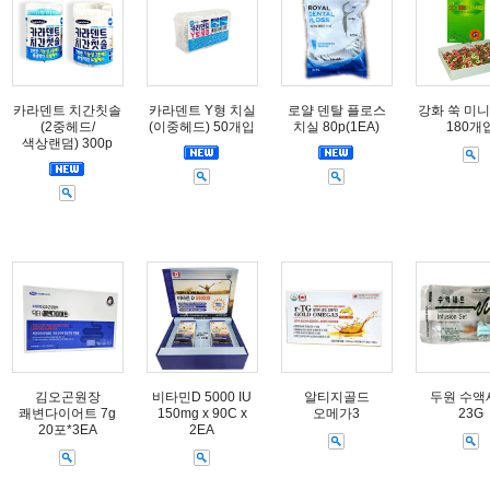
카라덴트 치간칫솔
카라덴트 Y형 치실
로얄 덴탈 플로스
강화 쑥 미니
(2중헤드/
(이중헤드) 50개입
치실 80p(1EA)
180개
색상랜덤) 300p
김오곤원장
비타민D 5000 IU
알티지골드
두원 수액
쾌변다이어트 7g
150mg x 90C x
오메가3
23G
20포*3EA
2EA