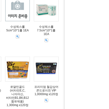
수성픽스롤
수성픽스롤
.
5cm*10*1롤 1EA
7.5cm*10*1롤
1EA
로얄민골드
프리미엄 철갑상어
)
(비타민E,C,
콘드로이친 VIP
니아아신,
1,0000mg x120정
비타민B1,B6,B12
함유제품)
1,300mg x120정