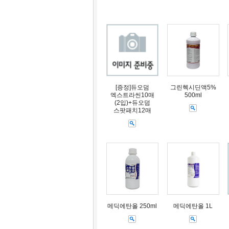
[증정]듀오덤
그린헥시딘액5%
엑스트라씬10매
500ml
(2입)+듀오덤
스팟패치12매
메딕에탄올 250ml
메딕에탄올 1L