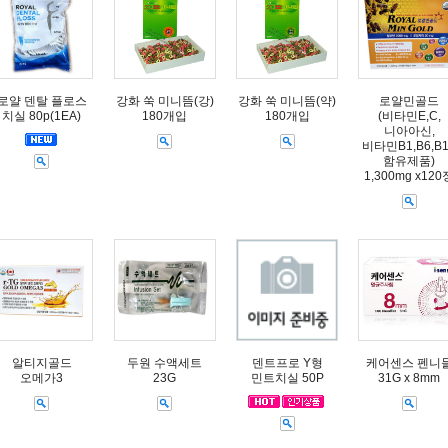
로얄 덴탈 플로스
강화 쑥 미니뜸(강)
강화 쑥 미니뜸(약)
로얄민골드
치실 80p(1EA)
180개입
180개입
(비타민E,C,
니아아신,
비타민B1,B6,B
함유제품)
1,300mg x120
알티지골드
두원 수액세트
덴트프로 Y형
케어센스 펜니
오메가3
23G
민트치실 50P
31G x 8mm