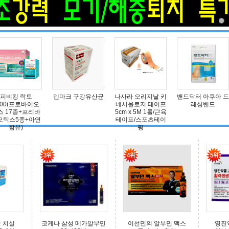
피비킹 락토
덴마크 구강유산균
나사라 오리지날 키
밴드닥터 아쿠아 드
00(프로바이오
네시올로지 테이프
레싱밴드
 17종+프리바
5cm x 5M 1롤/근육
틱스5종+아연
테이프/스포츠테이
함유)
핑
 치실
코케나 삼성 메가알부민
이선민의 알부민 맥스
영진