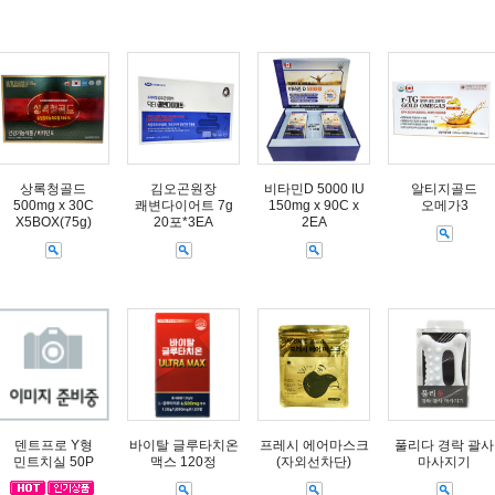
상록청골드
김오곤원장
비타민D 5000 IU
알티지골드
500mg x 30C
쾌변다이어트 7g
150mg x 90C x
오메가3
X5BOX(75g)
20포*3EA
2EA
덴트프로 Y형
바이탈 글루타치온
프레시 에어마스크
풀리다 경락 괄사
민트치실 50P
맥스 120정
(자외선차단)
마사지기