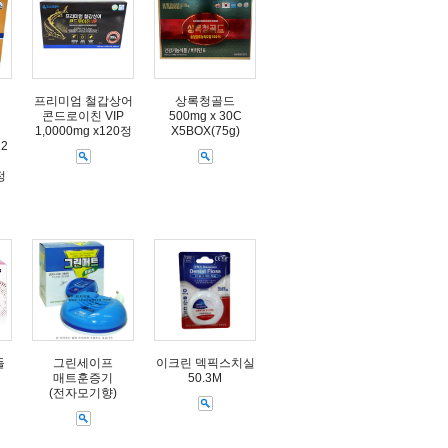
프리미엄 철갑상어
상록청골드
콘드로이친 VIP
500mg x 30C
1,0000mg x120정
X5BOX(75g)
12
정
들
그린세이프
이크린 덱픽스치실
매트훈증기
50.3M
(전자모기향)