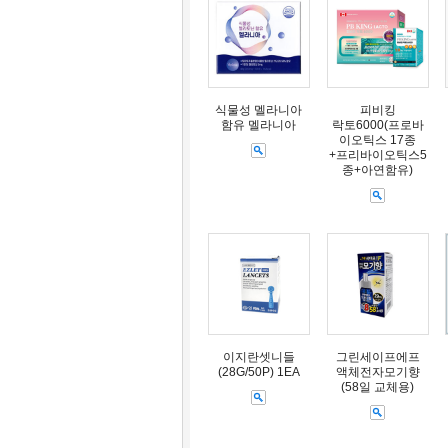
식물성 멜라니아
피비킹
함유 멜라니아
락토6000(프로바
이오틱스 17종
+프리바이오틱스5
종+아연함유)
이지란셋니들
그린세이프에프
(28G/50P) 1EA
액체전자모기향
(58일 교체용)