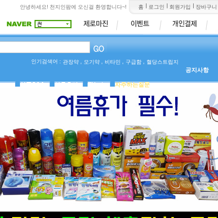
안녕하세요! 천지인팜에 오신걸 환영합니다~!
홈
로그인
회원가입
장바구니
인기검색어 :
,
,
,
,
관장약
모기약
비타민
구급함
혈당스트립지
공지사항
상품Q&A
사용후기
팜뉴스
자주하는질문