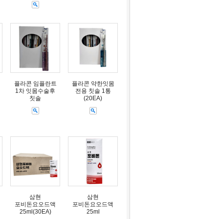
플라콘 임플란트
플라콘 약한잇몸
1차 잇몸수술후
전용 칫솔 1통
칫솔
(20EA)
삼현
삼현
포비돈요오드액
포비돈요오드액
25ml(30EA)
25ml