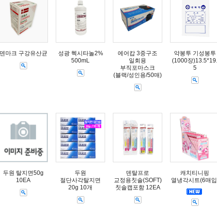
덴마크 구강유산균
성광 헥시타놀2%
에어캅 3중구조
약봉투 기성봉투
500mL
일회용
(1000장)13.5*19
부직포마스크
5
(블랙/성인용/50매)
두원 탈지면50g
두원
덴탈프로
캐치티니핑
10EA
절단사각탈지면
교정용칫솔(SOFT)
열냉각시트(6매입
20g 10개
칫솔캡포함 12EA