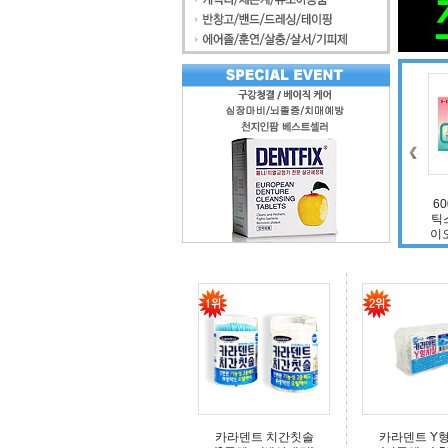
조인트 보스 엠에스
식물성 멜라니아 함
엠(보스웰리아, 비
유 멜라니아
60
타민D, 초록입홍합,
틱스
상어연골, 콜라겐)
이오
카라덴트 치간칫솔
카라덴트 Y형