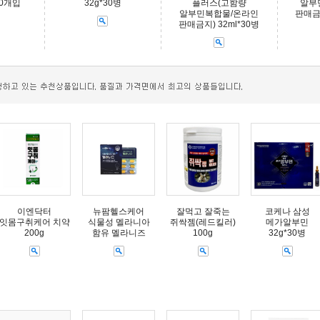
50개입
32g*30병
플러스(고함량
알부
알부민복합물/온라인
판매금지
판매금지) 32ml*30병
이엔닥터
뉴팜헬스케어
잘먹고 잘죽는
코케나 삼성
잇몸구취케어 치약
식물성 멜라니아
쥐싹젬(레드킬러)
메가알부민
200g
함유 멜라니즈
100g
32g*30병