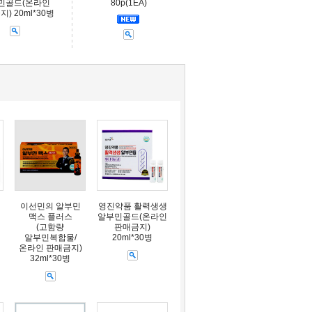
민골드(온라인
80p(1EA)
) 20ml*30병
이선민의 알부민
영진약품 활력생생
맥스 플러스
알부민골드(온라인
(고함량
판매금지)
알부민복합물/
20ml*30병
온라인 판매금지)
32ml*30병