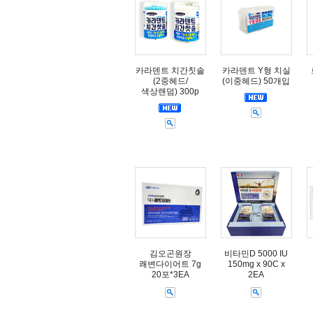
카라덴트 치간칫솔
카라덴트 Y형 치실
(2중헤드/
(이중헤드) 50개입
색상랜덤) 300p
김오곤원장
비타민D 5000 IU
쾌변다이어트 7g
150mg x 90C x
20포*3EA
2EA