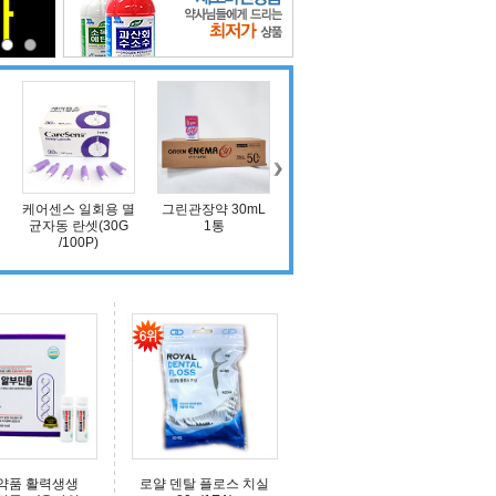
케어센스 일회용 멸
그린관장약 30mL
에프킬라 킨 수성
대일제약 
균자동 란셋(30G
1통
에어로솔 500ml
제(이카리딘
/100P)
약품 활력생생
로얄 덴탈 플로스 치실