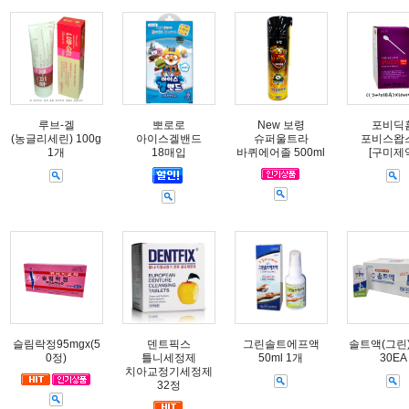
루브-겔
뽀로로
New 보령
포비딕
(농글리세린) 100g
아이스겔밴드
슈퍼울트라
포비스왑
1개
18매입
바퀴에어졸 500ml
[구미제
슬림락정95mgx(5
덴트픽스
그린솔트에프액
솔트액(그린) 
0정)
틀니세정제
50ml 1개
30EA
치아교정기세정제
32정