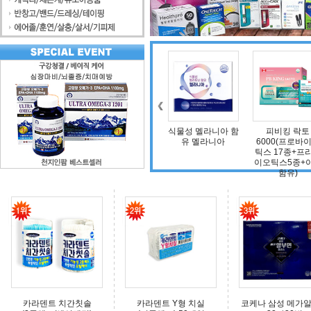
조인트 보스 엠에스
식물성 멜라니아 함
피비킹 락토
덴
엠(보스웰리아, 비
유 멜라니아
6000(프로바이오
타민D, 초록입홍합,
틱스 17종+프리바
상어연골, 콜라겐)
이오틱스5종+아연
함유)
카라덴트 치간칫솔
카라덴트 Y형 치실
코케나 삼성 메가