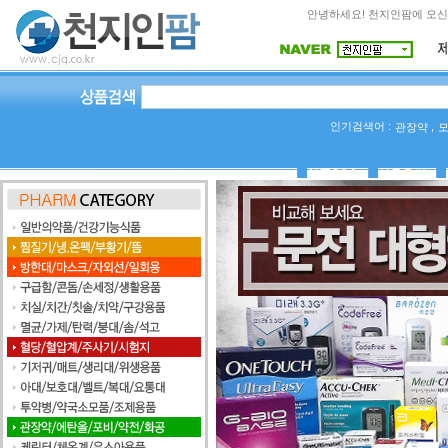
안녕하세요! 천지인팜에 오신
인기검색어 :
,
관장약
상품Q&A
사용후기