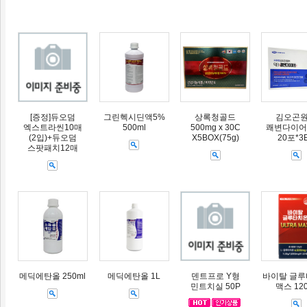
[증정]듀오덤
그린헥시딘액5%
상록청골드
김오곤
엑스트라씬10매
500ml
500mg x 30C
쾌변다이어트
(2입)+듀오덤
X5BOX(75g)
20포*3
스팟패치12매
메딕에탄올 250ml
메딕에탄올 1L
덴트프로 Y형
바이탈 글
민트치실 50P
맥스 12