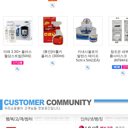
미래 3.3G+ 플러스
[휴인]마툴키
키네시올로지
참조은 새
혈당스트립(50매)
플러스 (300ml)
발란스 테이프
황사마스크 
5cm x 5m(1EA)
(KF94/