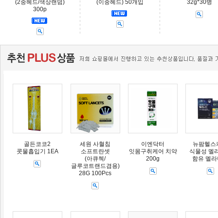
(2중헤드/색상랜덤)
(이중헤드) 50개입
32g*30병
300p
골든코코2
세원 사혈침
이엔닥터
뉴팜헬스
콧물흡입기 1EA
소프트란셋
잇몸구취케어 치약
식물성 멜
(아큐첵/
200g
함유 멜
글루코트랜드겸용)
28G 100Pcs