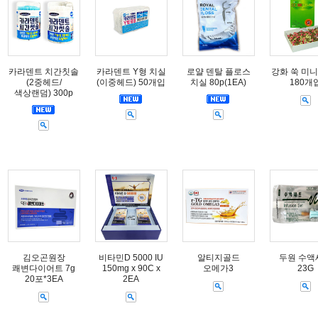
카라덴트 치간칫솔
카라덴트 Y형 치실
로얄 덴탈 플로스
강화 쑥 미니
(2중헤드/
(이중헤드) 50개입
치실 80p(1EA)
180개
색상랜덤) 300p
김오곤원장
비타민D 5000 IU
알티지골드
두원 수액
쾌변다이어트 7g
150mg x 90C x
오메가3
23G
20포*3EA
2EA