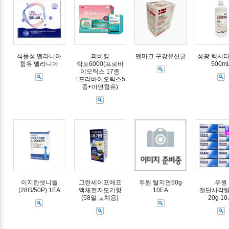
식물성 멜라니아
피비킹
덴마크 구강유산균
성광 헥시타
함유 멜라니아
락토6000(프로바
500m
이오틱스 17종
+프리바이오틱스5
종+아연함유)
이지란셋니들
그린세이프에프
두원 탈지면50g
두원
(28G/50P) 1EA
액체전자모기향
10EA
절단사각
(58일 교체용)
20g 1