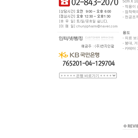
5cm X 1
- 적용이
- 점착력
- 천공조
용도
- 의료 
- 붕대, 
- 카테터