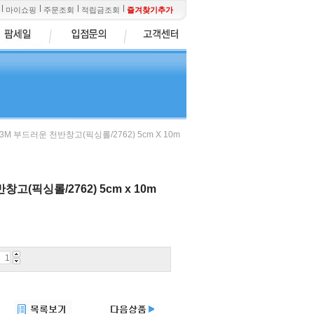
마이쇼핑
주문조회
적립금조회
즐겨찾기추가
 3M 부드러운 천반창고(픽싱롤/2762) 5cm X 10m
고(픽싱롤/2762) 5cm x 10m