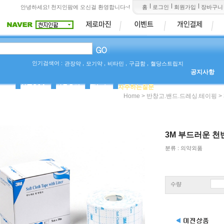
안녕하세요! 천지인팜에 오신걸 환영합니다~!
홈
로그인
회원가입
장바구니
인기검색어 :
,
,
,
,
관장약
모기약
비타민
구급함
혈당스트립지
공지사항
상품Q&A
사용후기
팜뉴스
자주하는질문
>
>
Home
반창고.밴드.드레싱.테이핑
3M 부드러운 천반창
분류 : 의약외품
수량