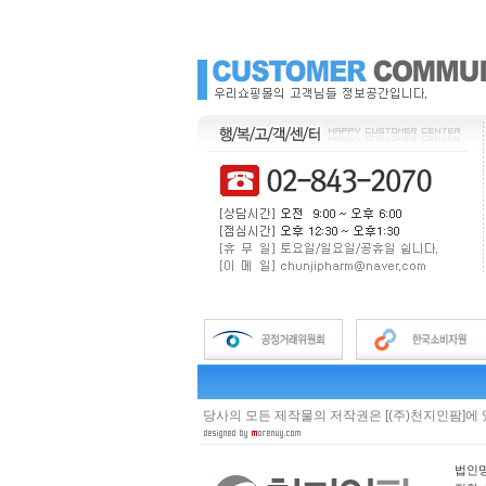
당사의 모든 제작물의 저작권은 [(주)천지인팜]에
법인명