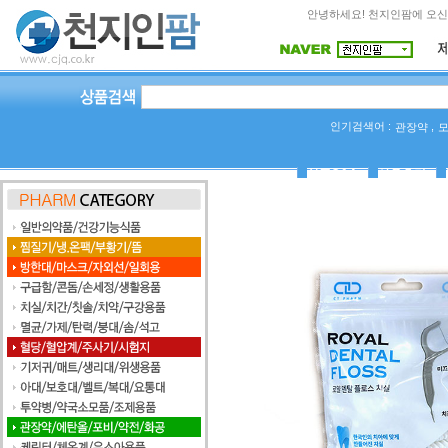
안녕하세요! 천지인팜에 오신
인기검색어 :
,
관장약
상품Q&A
사용후기