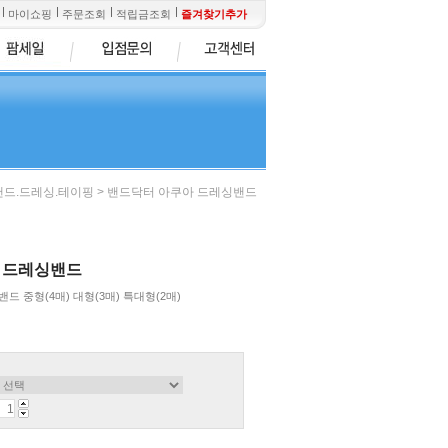
마이쇼핑
주문조회
적립금조회
즐겨찾기추가
> 밴드닥터 아쿠아 드레싱밴드
밴드.드레싱.테이핑
 드레싱밴드
 중형(4매) 대형(3매) 특대형(2매)