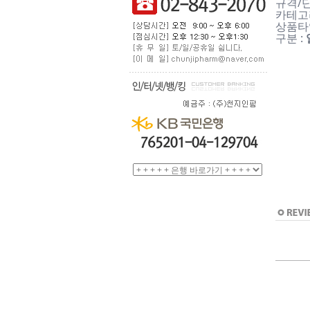
규격/단
카테고리
상품타입
구분 :