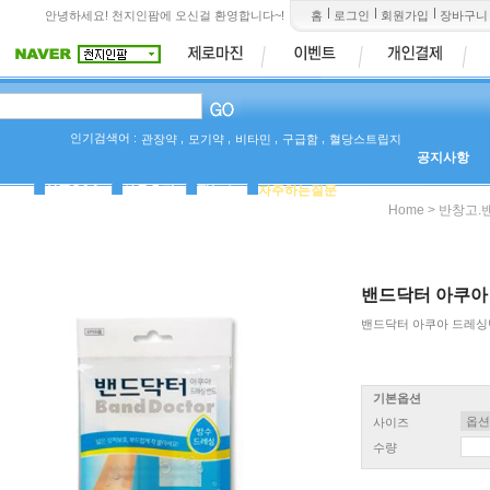
안녕하세요! 천지인팜에 오신걸 환영합니다~!
홈
로그인
회원가입
장바구니
인기검색어 :
,
,
,
,
관장약
모기약
비타민
구급함
혈당스트립지
공지사항
상품Q&A
사용후기
팜뉴스
자주하는질문
>
Home
반창고.
밴드닥터 아쿠아
밴드닥터 아쿠아 드레싱밴드
기본옵션
사이즈
수량