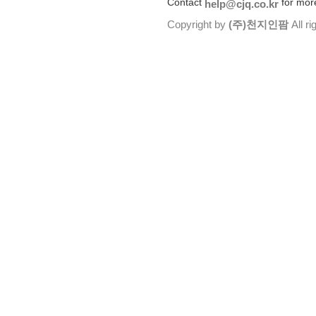
Contact
for more
help@cjq.co.kr
Copyright by
(주)천지인팜
All ri