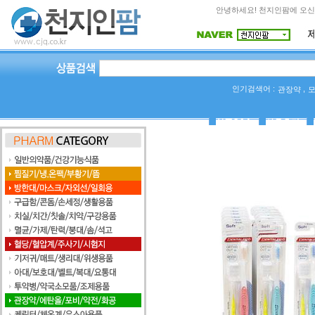
안녕하세요! 천지인팜에 오신
인기검색어 :
,
관장약
상품Q&A
사용후기