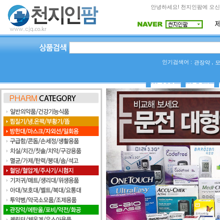
안녕하세요! 천지인팜에 오신
인기검색어 :
,
관장약
상품Q&A
사용후기