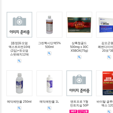
[증정]듀오덤
그린헥시딘액5%
상록청골드
김오곤
엑스트라씬10매
500ml
500mg x 30C
쾌변다이어트
(2입)+듀오덤
X5BOX(75g)
20포*3
스팟패치12매
메딕에탄올 250ml
메딕에탄올 1L
덴트프로 Y형
바이탈 글
민트치실 50P
맥스 12