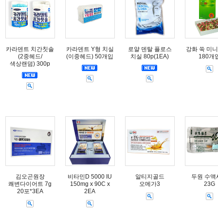
카라덴트 치간칫솔
카라덴트 Y형 치실
로얄 덴탈 플로스
강화 쑥 미니
(2중헤드/
(이중헤드) 50개입
치실 80p(1EA)
180개
색상랜덤) 300p
김오곤원장
비타민D 5000 IU
알티지골드
두원 수액
쾌변다이어트 7g
150mg x 90C x
오메가3
23G
20포*3EA
2EA