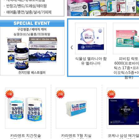
조인트 보스 엠에스
식물성 멜라니아 함
피비킹 락토
덴마크 
엠(보스웰리아, 비
유 멜라니아
6000(프로바이오
타민D, 초록입홍합,
틱스 17종+프리바
상어연골, 콜라겐)
이오틱스5종+아연
함유)
카라덴트 치간칫솔
카라덴트 Y형 치실
코케나 삼성 메가