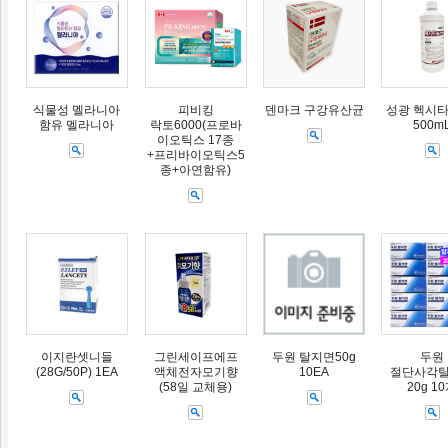
식물성 멜라니아
피비킹
덴마크 구강유산균
성광 헥시타
함유 멜라니아
락토6000(프로바
500m
이오틱스 17종
+프리바이오틱스5
종+아연함유)
이지란셋니들
그린세이프에프
두원 탈지면50g
두원
(28G/50P) 1EA
액체전자모기향
10EA
절단사각
(58일 교체용)
20g 1