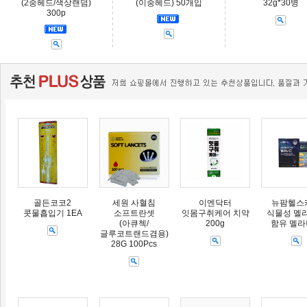
(2중헤드/색상랜덤)
(이중헤드) 50개입
32g*30병
300p
골든코코2
세원 사혈침
이엔닥터
뉴팜헬스
콧물흡입기 1EA
소프트란셋
잇몸구취케어 치약
식물성 멜
(아큐첵/
200g
함유 멜
글루코트랜드겸용)
28G 100Pcs