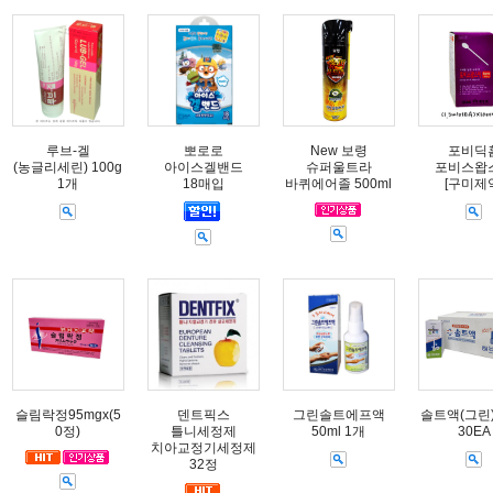
루브-겔
뽀로로
New 보령
포비딕
(농글리세린) 100g
아이스겔밴드
슈퍼울트라
포비스왑
1개
18매입
바퀴에어졸 500ml
[구미제
슬림락정95mgx(5
덴트픽스
그린솔트에프액
솔트액(그린) 
0정)
틀니세정제
50ml 1개
30EA
치아교정기세정제
32정