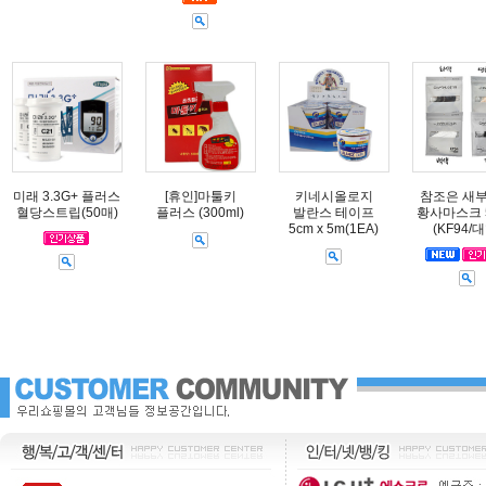
미래 3.3G+ 플러스
[휴인]마툴키
키네시올로지
참조은 새
혈당스트립(50매)
플러스 (300ml)
발란스 테이프
황사마스크 
5cm x 5m(1EA)
(KF94/