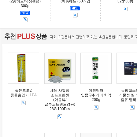
(2중헤드/색상랜덤)
(이중헤드) 50개입
32g*30병
300p
골든코코2
세원 사혈침
이엔닥터
뉴팜헬스
콧물흡입기 1EA
소프트란셋
잇몸구취케어 치약
식물성 멜
(아큐첵/
200g
함유 멜
글루코트랜드겸용)
28G 100Pcs