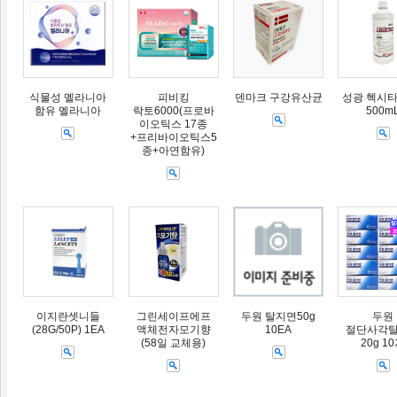
식물성 멜라니아
피비킹
덴마크 구강유산균
성광 헥시타
함유 멜라니아
락토6000(프로바
500m
이오틱스 17종
+프리바이오틱스5
종+아연함유)
이지란셋니들
그린세이프에프
두원 탈지면50g
두원
(28G/50P) 1EA
액체전자모기향
10EA
절단사각
(58일 교체용)
20g 1