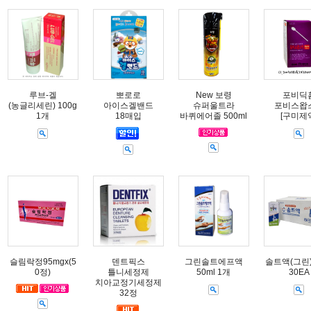
루브-겔
뽀로로
New 보령
포비딕
(농글리세린) 100g
아이스겔밴드
슈퍼울트라
포비스왑
1개
18매입
바퀴에어졸 500ml
[구미제
슬림락정95mgx(5
덴트픽스
그린솔트에프액
솔트액(그린) 
0정)
틀니세정제
50ml 1개
30EA
치아교정기세정제
32정