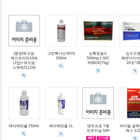
[증정]듀오덤
그린헥시딘액5%
상록청골드
김오곤
엑스트라씬10매
500ml
500mg x 30C
쾌변다이어트
(2입)+듀오덤
X5BOX(75g)
20포*3
스팟패치12매
메딕에탄올 250ml
메딕에탄올 1L
덴트프로 Y형
바이탈 글
민트치실 50P
맥스 12