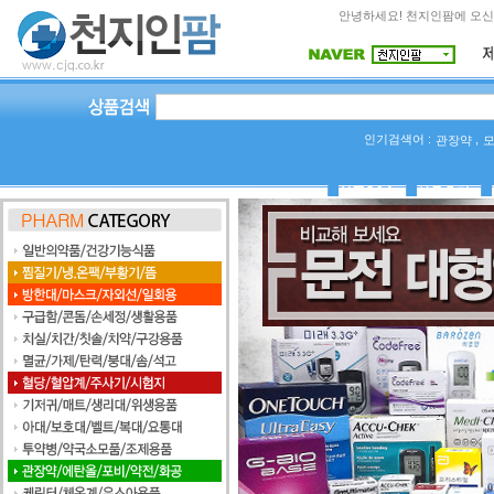
안녕하세요! 천지인팜에 오신
인기검색어 :
,
관장약
상품Q&A
사용후기