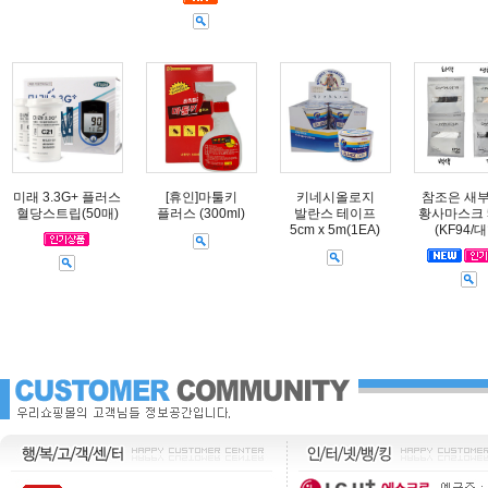
미래 3.3G+ 플러스
[휴인]마툴키
키네시올로지
참조은 새
혈당스트립(50매)
플러스 (300ml)
발란스 테이프
황사마스크 
5cm x 5m(1EA)
(KF94/