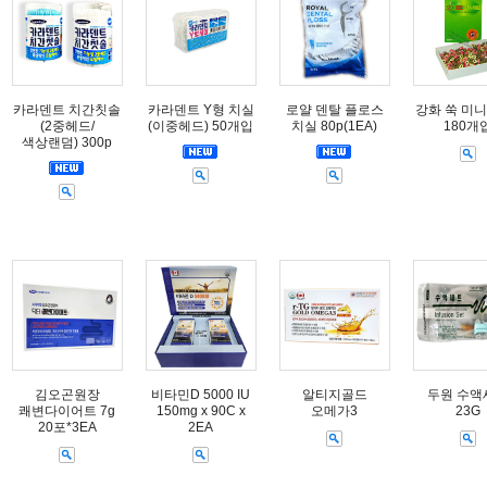
카라덴트 치간칫솔
카라덴트 Y형 치실
로얄 덴탈 플로스
강화 쑥 미니
(2중헤드/
(이중헤드) 50개입
치실 80p(1EA)
180개
색상랜덤) 300p
김오곤원장
비타민D 5000 IU
알티지골드
두원 수액
쾌변다이어트 7g
150mg x 90C x
오메가3
23G
20포*3EA
2EA