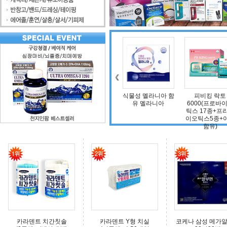
조인트 보스 엠에스
식물성 멜라니아 함
피비킹 락토
엠(보스웰리아, 비
유 멜라니아
6000(프로바이오
타민D, 초록입홍합,
틱스 17종+프리바
상어연골, 콜라겐)
이오틱스5종+아연
함유)
카라덴트 치간칫솔
카라덴트 Y형 치실
코케나 삼성 메가