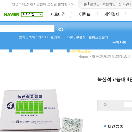
안녕하세요! 천지인팜에 오신걸 환영합니다~!
홈
로그인
회원가입
장바구니
인기검색어 :
,
,
,
,
관장약
모기약
비타민
구급함
혈당스트립지
공지사항
상품Q&A
사용후기
팜뉴스
자주하는질문
>
Home
멸균.가제.탄력.붕대.솜.
녹산석고붕대 4인치 
수량