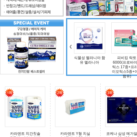
조인트 보스 엠에스
식물성 멜라니아 함
피비킹 락토
덴마크 
엠(보스웰리아, 비
유 멜라니아
6000(프로바이오
타민D, 초록입홍합,
틱스 17종+프리바
상어연골, 콜라겐)
이오틱스5종+아연
함유)
카라덴트 치간칫솔
카라덴트 Y형 치실
코케나 삼성 메가