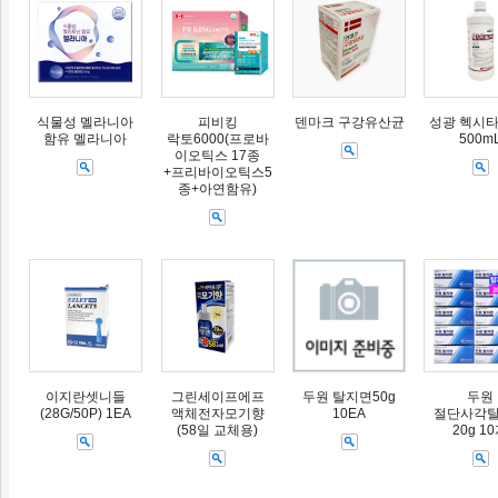
식물성 멜라니아
피비킹
덴마크 구강유산균
성광 헥시타
함유 멜라니아
락토6000(프로바
500m
이오틱스 17종
+프리바이오틱스5
종+아연함유)
이지란셋니들
그린세이프에프
두원 탈지면50g
두원
(28G/50P) 1EA
액체전자모기향
10EA
절단사각
(58일 교체용)
20g 1