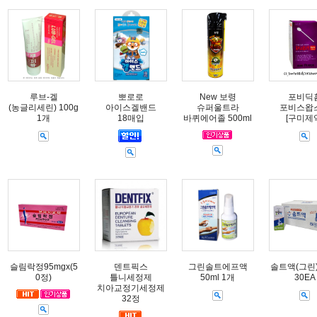
루브-겔
뽀로로
New 보령
포비딕
(농글리세린) 100g
아이스겔밴드
슈퍼울트라
포비스왑
1개
18매입
바퀴에어졸 500ml
[구미제
슬림락정95mgx(5
덴트픽스
그린솔트에프액
솔트액(그린) 
0정)
틀니세정제
50ml 1개
30EA
치아교정기세정제
32정