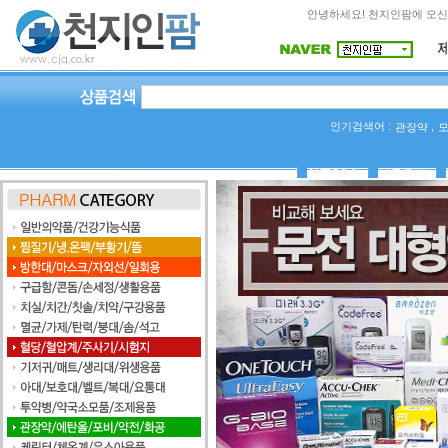
안녕하세요! 천지인팜에 오신
인기검색어 :
,
관장약
상품Q&A
사용후기