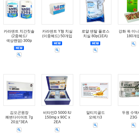
카라덴트 치간칫솔
카라덴트 Y형 치실
로얄 덴탈 플로스
강화 쑥 미니
(2중헤드/
(이중헤드) 50개입
치실 80p(1EA)
180개
색상랜덤) 300p
김오곤원장
비타민D 5000 IU
알티지골드
두원 수액
쾌변다이어트 7g
150mg x 90C x
오메가3
23G
20포*3EA
2EA