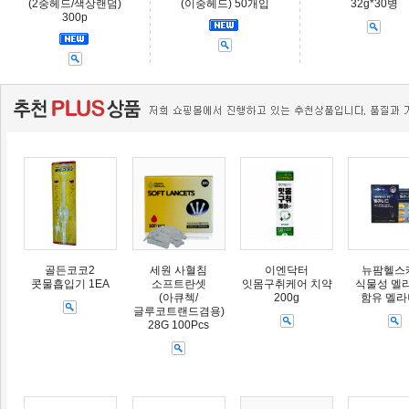
(2중헤드/색상랜덤)
(이중헤드) 50개입
32g*30병
300p
골든코코2
세원 사혈침
이엔닥터
뉴팜헬스
콧물흡입기 1EA
소프트란셋
잇몸구취케어 치약
식물성 멜
(아큐첵/
200g
함유 멜
글루코트랜드겸용)
28G 100Pcs