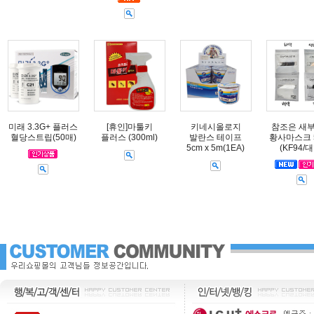
미래 3.3G+ 플러스
[휴인]마툴키
키네시올로지
참조은 새
혈당스트립(50매)
플러스 (300ml)
발란스 테이프
황사마스크 
5cm x 5m(1EA)
(KF94/