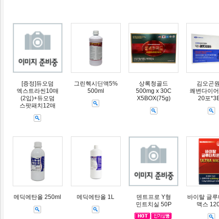
[증정]듀오덤
그린헥시딘액5%
상록청골드
김오곤
엑스트라씬10매
500ml
500mg x 30C
쾌변다이어트
(2입)+듀오덤
X5BOX(75g)
20포*3
스팟패치12매
메딕에탄올 250ml
메딕에탄올 1L
덴트프로 Y형
바이탈 글
민트치실 50P
맥스 12