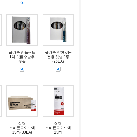
플라콘 임플란트
플라콘 약한잇몸
1차 잇몸수술후
전용 칫솔 1통
칫솔
(20EA)
삼현
삼현
포비돈요오드액
포비돈요오드액
25ml(30EA)
25ml