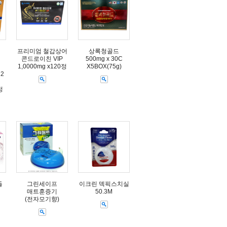
프리미엄 철갑상어
상록청골드
콘드로이친 VIP
500mg x 30C
1,0000mg x120정
X5BOX(75g)
12
정
들
그린세이프
이크린 덱픽스치실
매트훈증기
50.3M
(전자모기향)