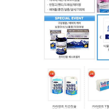
조인트 보스 엠에스
식물성 멜라니아 함
엠(보스웰리아, 비
유 멜라니아
60
타민D, 초록입홍합,
틱스
상어연골, 콜라겐)
이오
카라덴트 치간칫솔
카라덴트 Y형