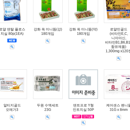
로얄 덴탈 플로스
강화 쑥 미니뜸(강)
강화 쑥 미니뜸(약)
로얄민골드
치실 80p(1EA)
180개입
180개입
(비타민E,C,
니아아신,
비타민B1,B6,B
함유제품)
1,300mg x120
알티지골드
두원 수액세트
덴트프로 Y형
케어센스 펜니
오메가3
23G
민트치실 50P
31G x 8mm