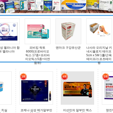
피비킹 락토
덴마크 구강유산균
나사라 오리지날 키
밴드닥터 아쿠아 드
00(프로바이오
네시올로지 테이프
레싱밴드
 17종+프리바
5cm x 5M 1롤/근육
틱스5종+아연
테이프/스포츠테이
함유)
핑
 치실
코케나 삼성 메가알부민
이선민의 알부민 맥스
영진