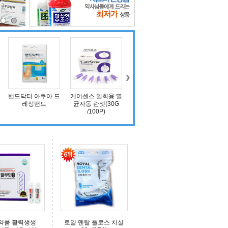
케어센스 일회용 멸
그린관장약 30mL
에프킬라 킨 수성
대일제약 
균자동 란셋(30G
1통
에어로솔 500ml
제(이카리딘
/100P)
약품 활력생생
로얄 덴탈 플로스 치실