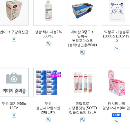
덴마크 구강유산균
성광 헥시타놀2%
에어캅 3중구조
약봉투 기성봉투
500mL
일회용
(1000장)13.5*19
부직포마스크
5
(블랙/성인용/50매)
두원 탈지면50g
두원
덴탈프로
캐치티니핑
10EA
절단사각탈지면
교정용칫솔(SOFT)
열냉각시트(6매입
20g 10개
칫솔캡포함 12EA