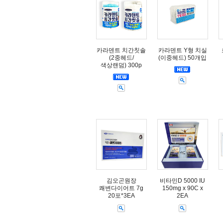
카라덴트 치간칫솔
카라덴트 Y형 치실
(2중헤드/
(이중헤드) 50개입
색상랜덤) 300p
김오곤원장
비타민D 5000 IU
쾌변다이어트 7g
150mg x 90C x
20포*3EA
2EA