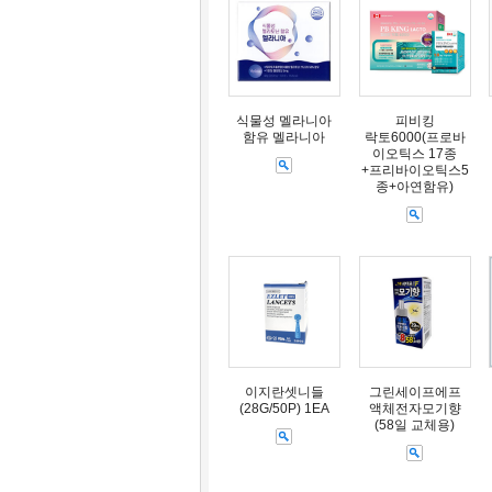
식물성 멜라니아
피비킹
함유 멜라니아
락토6000(프로바
이오틱스 17종
+프리바이오틱스5
종+아연함유)
이지란셋니들
그린세이프에프
(28G/50P) 1EA
액체전자모기향
(58일 교체용)