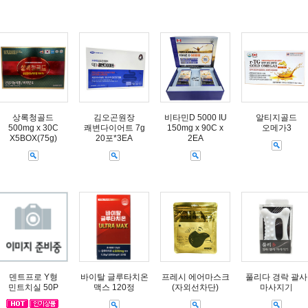
상록청골드
김오곤원장
비타민D 5000 IU
알티지골드
500mg x 30C
쾌변다이어트 7g
150mg x 90C x
오메가3
X5BOX(75g)
20포*3EA
2EA
덴트프로 Y형
바이탈 글루타치온
프레시 에어마스크
풀리다 경락 괄사
민트치실 50P
맥스 120정
(자외선차단)
마사지기