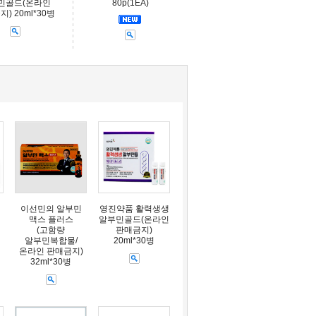
민골드(온라인
80p(1EA)
) 20ml*30병
이선민의 알부민
영진약품 활력생생
맥스 플러스
알부민골드(온라인
(고함량
판매금지)
알부민복합물/
20ml*30병
온라인 판매금지)
32ml*30병