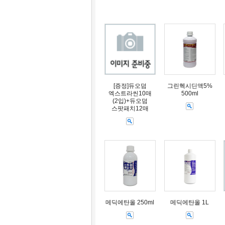
[증정]듀오덤
그린헥시딘액5%
엑스트라씬10매
500ml
(2입)+듀오덤
스팟패치12매
메딕에탄올 250ml
메딕에탄올 1L