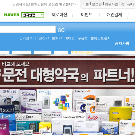
안녕하세요! 천지인팜에 오신걸 환영합니다~!
홈
로그인
회원가입
장바구니
인기검색어 :
,
,
,
,
관장약
모기약
비타민
구급함
혈당스트립지
공지사항
상품Q&A
사용후기
팜뉴스
자주하는질문