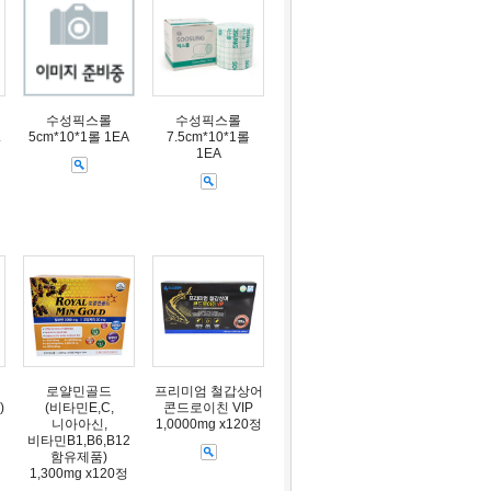
수성픽스롤
수성픽스롤
.
5cm*10*1롤 1EA
7.5cm*10*1롤
1EA
로얄민골드
프리미엄 철갑상어
)
(비타민E,C,
콘드로이친 VIP
니아아신,
1,0000mg x120정
비타민B1,B6,B12
함유제품)
1,300mg x120정