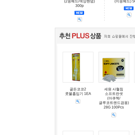
(2중헤드/색상랜덤)
(이중헤드) 
300p
골든코코2
세원 사혈침
콧물흡입기 1EA
소프트란셋
(아큐첵/
글루코트랜드겸용)
28G 100Pcs