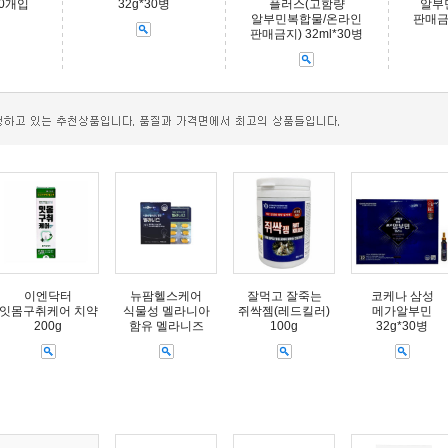
50개입
32g*30병
플러스(고함량
알부
알부민복합물/온라인
판매금지
판매금지) 32ml*30병
이엔닥터
뉴팜헬스케어
잘먹고 잘죽는
코케나 삼성
잇몸구취케어 치약
식물성 멜라니아
쥐싹젬(레드킬러)
메가알부민
200g
함유 멜라니즈
100g
32g*30병