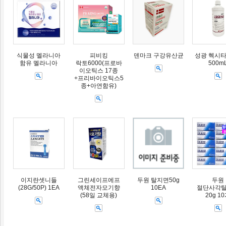
식물성 멜라니아
피비킹
덴마크 구강유산균
성광 헥시타
함유 멜라니아
락토6000(프로바
500m
이오틱스 17종
+프리바이오틱스5
종+아연함유)
이지란셋니들
그린세이프에프
두원 탈지면50g
두원
(28G/50P) 1EA
액체전자모기향
10EA
절단사각
(58일 교체용)
20g 1