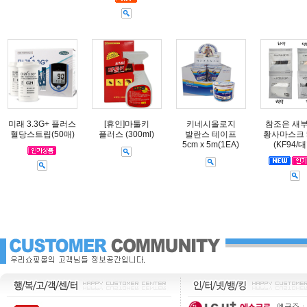
미래 3.3G+ 플러스
[휴인]마툴키
키네시올로지
참조은 새
혈당스트립(50매)
플러스 (300ml)
발란스 테이프
황사마스크 
5cm x 5m(1EA)
(KF94/