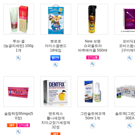
루브-겔
뽀로로
New 보령
포비딕
(농글리세린) 100g
아이스겔밴드
슈퍼울트라
포비스왑
1개
18매입
바퀴에어졸 500ml
[구미제
슬림락정95mgx(5
덴트픽스
그린솔트에프액
솔트액(그린) 
0정)
틀니세정제
50ml 1개
30EA
치아교정기세정제
32정