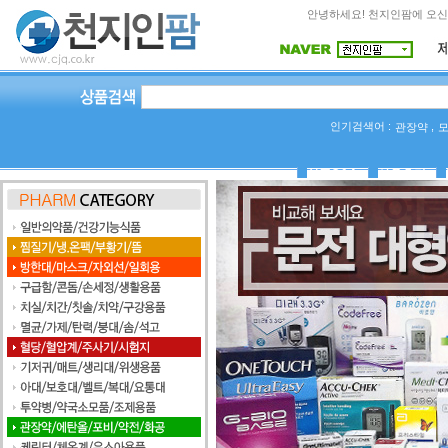
안녕하세요! 천지인팜에 오신
인기검색어 :
,
관장약
상품Q&A
사용후기