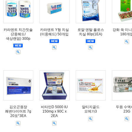
카라덴트 치간칫솔
카라덴트 Y형 치실
로얄 덴탈 플로스
강화 쑥 미니
(2중헤드/
(이중헤드) 50개입
치실 80p(1EA)
180개
색상랜덤) 300p
김오곤원장
비타민D 5000 IU
알티지골드
두원 수액
쾌변다이어트 7g
150mg x 90C x
오메가3
23G
20포*3EA
2EA