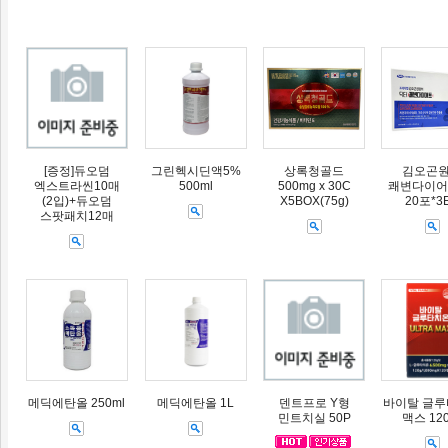
[증정]듀오덤
그린헥시딘액5%
상록청골드
김오곤
엑스트라씬10매
500ml
500mg x 30C
쾌변다이어트
(2입)+듀오덤
X5BOX(75g)
20포*3
스팟패치12매
메딕에탄올 250ml
메딕에탄올 1L
덴트프로 Y형
바이탈 글
민트치실 50P
맥스 12