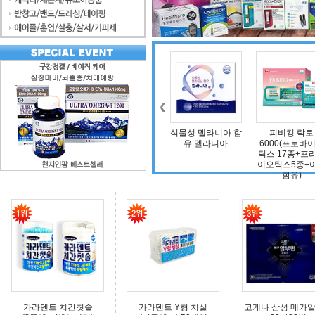
조인트 보스 엠에스
식물성 멜라니아 함
피비킹 락토
덴마크 구
엠(보스웰리아, 비
유 멜라니아
6000(프로바이오
타민D, 초록입홍합,
틱스 17종+프리바
상어연골, 콜라겐)
이오틱스5종+아연
함유)
카라덴트 치간칫솔
카라덴트 Y형 치실
코케나 삼성 메가