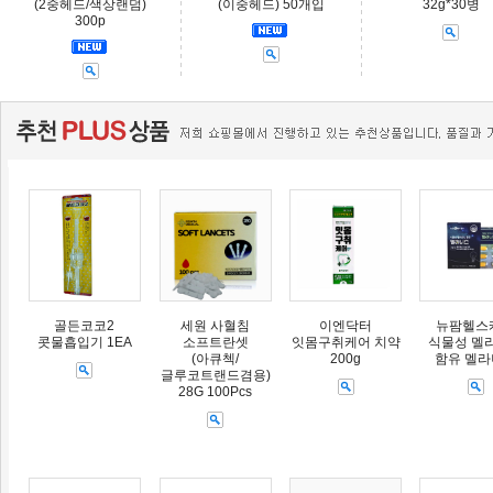
(2중헤드/색상랜덤)
(이중헤드) 50개입
32g*30병
300p
골든코코2
세원 사혈침
이엔닥터
뉴팜헬스
콧물흡입기 1EA
소프트란셋
잇몸구취케어 치약
식물성 멜
(아큐첵/
200g
함유 멜
글루코트랜드겸용)
28G 100Pcs