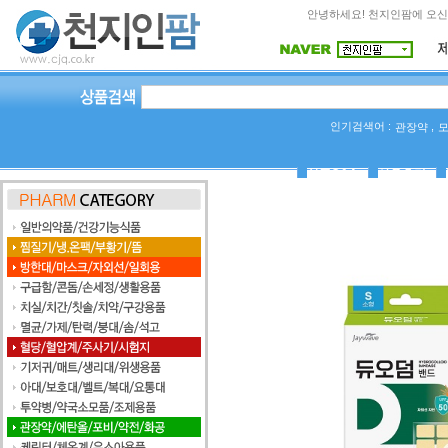
안녕하세요! 천지인팜에 오신
인기검색어 :
,
관장약
상품Q&A
사용후기