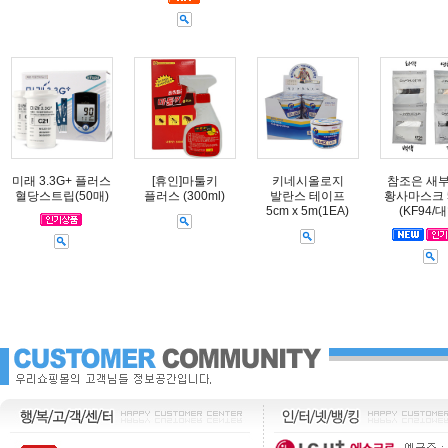
미래 3.3G+ 플러스
[휴인]마툴키
키네시올로지
참조은 새
혈당스트립(50매)
플러스 (300ml)
발란스 테이프
황사마스크 
5cm x 5m(1EA)
(KF94/