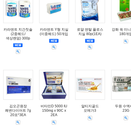
카라덴트 치간칫솔
카라덴트 Y형 치실
로얄 덴탈 플로스
강화 쑥 미니
(2중헤드/
(이중헤드) 50개입
치실 80p(1EA)
180개
색상랜덤) 300p
김오곤원장
비타민D 5000 IU
알티지골드
두원 수액
쾌변다이어트 7g
150mg x 90C x
오메가3
23G
20포*3EA
2EA