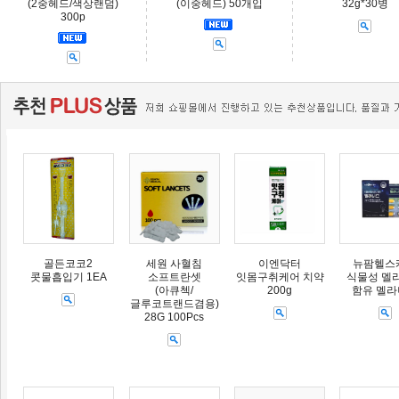
(2중헤드/색상랜덤)
(이중헤드) 50개입
32g*30병
300p
골든코코2
세원 사혈침
이엔닥터
뉴팜헬스
콧물흡입기 1EA
소프트란셋
잇몸구취케어 치약
식물성 멜
(아큐첵/
200g
함유 멜
글루코트랜드겸용)
28G 100Pcs