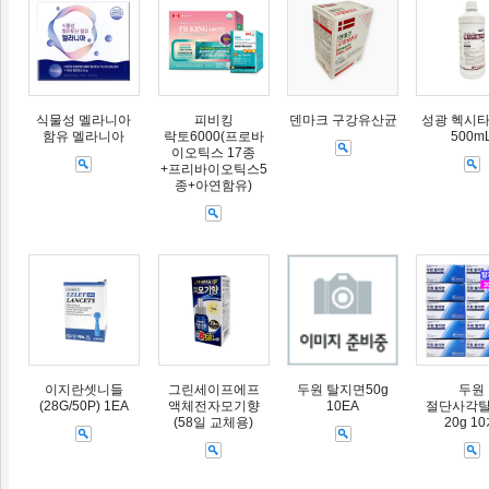
식물성 멜라니아
피비킹
덴마크 구강유산균
성광 헥시타
함유 멜라니아
락토6000(프로바
500m
이오틱스 17종
+프리바이오틱스5
종+아연함유)
이지란셋니들
그린세이프에프
두원 탈지면50g
두원
(28G/50P) 1EA
액체전자모기향
10EA
절단사각
(58일 교체용)
20g 1