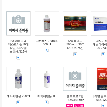
[증정]듀오덤
그린헥시딘액5%
상록청골드
김오곤
엑스트라씬10매
500ml
500mg x 30C
쾌변다이어트
(2입)+듀오덤
X5BOX(75g)
20포*3
스팟패치12매
메딕에탄올 250ml
메딕에탄올 1L
덴트프로 Y형
바이탈 글
민트치실 50P
맥스 12