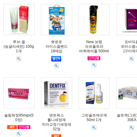
루브-겔
뽀로로
New 보령
포비딕
(농글리세린) 100g
아이스겔밴드
슈퍼울트라
포비스왑
1개
18매입
바퀴에어졸 500ml
[구미제
슬림락정95mgx(5
덴트픽스
그린솔트에프액
솔트액(그린) 
0정)
틀니세정제
50ml 1개
30EA
치아교정기세정제
32정