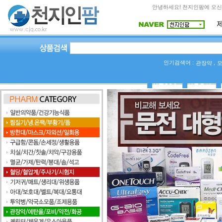
안녕하세요! 천지인팜에 오신
인기검색어 :
,
관장약
상품Q&A
사용후기