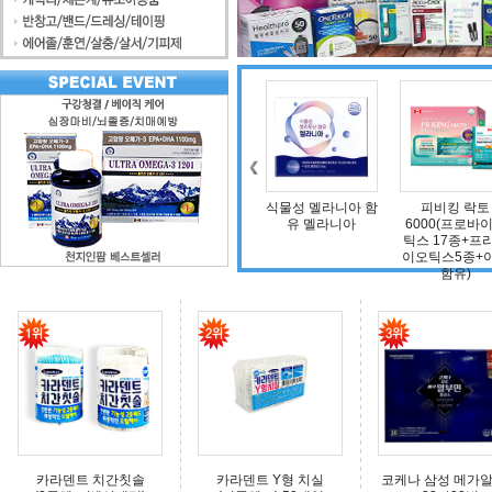
조인트 보스 엠에스
식물성 멜라니아 함
피비킹 락토
덴마크 구
엠(보스웰리아, 비
유 멜라니아
6000(프로바이오
타민D, 초록입홍합,
틱스 17종+프리바
상어연골, 콜라겐)
이오틱스5종+아연
함유)
카라덴트 치간칫솔
카라덴트 Y형 치실
코케나 삼성 메가