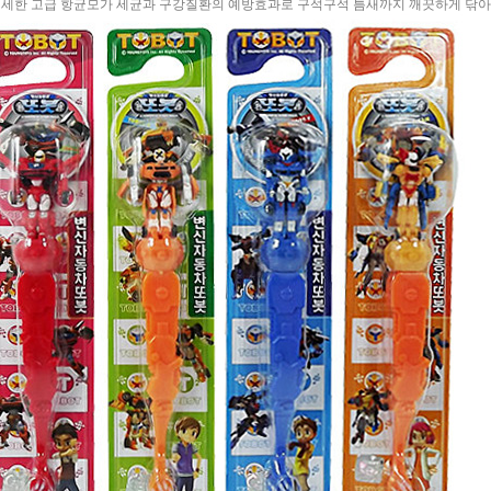
미세한 고급 항균모가 세균과 구강질환의 예방효과로 구석구석 틈새까지 깨끗하게 닦