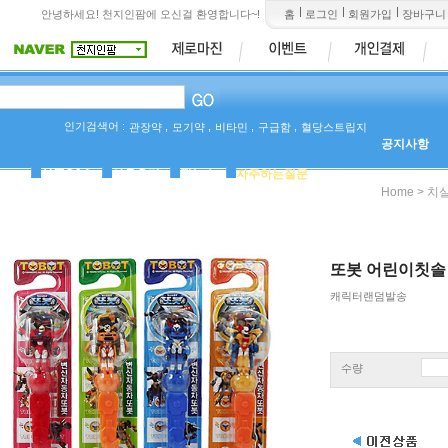
안녕하세요! 천지인팜에 오신걸 환영합니다~!
홈
로그인
회원가입
장바구니
인기검색어 :
,
,
,
,
관장약
모기약
비타민
구급함
혈당스트립지
공지사항
상품Q&A
사용후기
팜뉴스
자주하는질문
>
Home
치실
또봇 어린이칫솔
캐릭터랜덤발송
수량