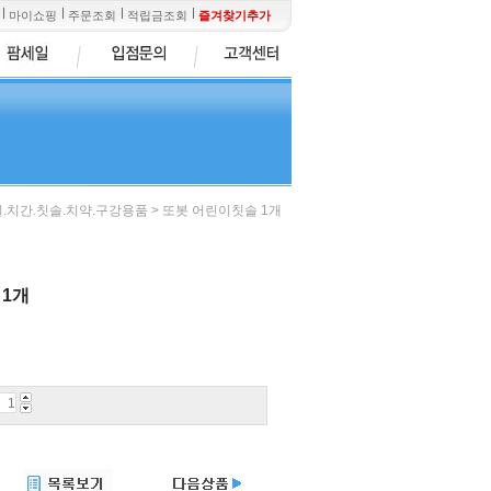
마이쇼핑
주문조회
적립금조회
즐겨찾기추가
> 또봇 어린이칫솔 1개
.치간.칫솔.치약.구강용품
 1개