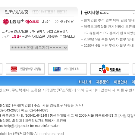
+ 천지인팜 추석 연휴 택배 일정 안내
+ 약국도매종합몰 천지인팜이 오픈
+ LG 유플러스 PG 결제가 완료되었
+ 2020년 5월 부분 무이자 할부 안내
+ 2020년 4월 부분 무이자 할부 안내
 있으며, 무단복제나 도용은 저작권법(97조5항)에 의해 금지되어 있습니다. 이를 위반시
(상호): (주)천지인팜 | 주소: 서울 영등포구 대림동 897-1
2-843-2070 | 팩스: 02-844-8373
[사업자정
등록번호 안내: [108-81-84114] | 통신판매업 신고 제 2008-서울 영등포-0471 호
(성명): 최정애 | 개인정보관리책임자: 오진영
help@cjq.co.kr
act
for more information.
right by
(주)천지인팜
All rights reserved.