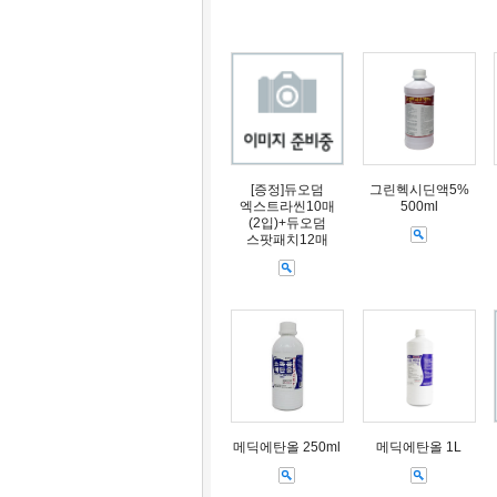
[증정]듀오덤
그린헥시딘액5%
엑스트라씬10매
500ml
(2입)+듀오덤
스팟패치12매
메딕에탄올 250ml
메딕에탄올 1L