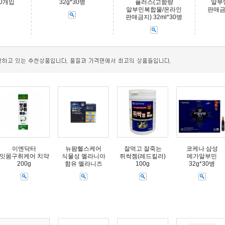
50개입
32g*30병
플러스(고함량
알부
알부민복합물/온라인
판매금지
판매금지) 32ml*30병
이엔닥터
뉴팜헬스케어
잘먹고 잘죽는
코케나 삼성
잇몸구취케어 치약
식물성 멜라니아
쥐싹젬(레드킬러)
메가알부민
200g
함유 멜라니즈
100g
32g*30병