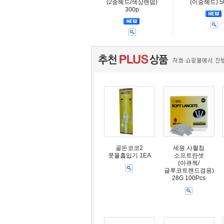
(2중헤드/색상랜덤)
(이중헤드) 
300p
골든코코2
세원 사혈침
콧물흡입기 1EA
소프트란셋
(아큐첵/
글루코트랜드겸용)
28G 100Pcs