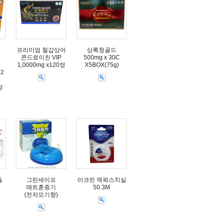
프리미엄 철갑상어
상록청골드
콘드로이친 VIP
500mg x 30C
1,0000mg x120정
X5BOX(75g)
12
정
들
그린세이프
이크린 덱픽스치실
매트훈증기
50.3M
(전자모기향)