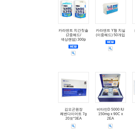
카라덴트 치간칫솔
카라덴트 Y형 치실
(2중헤드/
(이중헤드) 50개입
색상랜덤) 300p
김오곤원장
비타민D 5000 IU
쾌변다이어트 7g
150mg x 90C x
20포*3EA
2EA