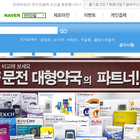
안녕하세요! 천지인팜에 오신걸 환영합니다~!
홈
로그인
회원가입
장바구니
인기검색어 :
,
,
,
,
관장약
모기약
비타민
구급함
혈당스트립지
공지사항
상품Q&A
사용후기
팜뉴스
자주하는질문