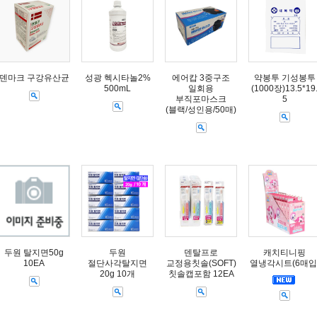
덴마크 구강유산균
성광 헥시타놀2%
에어캅 3중구조
약봉투 기성봉투
500mL
일회용
(1000장)13.5*19
부직포마스크
5
(블랙/성인용/50매)
두원 탈지면50g
두원
덴탈프로
캐치티니핑
10EA
절단사각탈지면
교정용칫솔(SOFT)
열냉각시트(6매입
20g 10개
칫솔캡포함 12EA