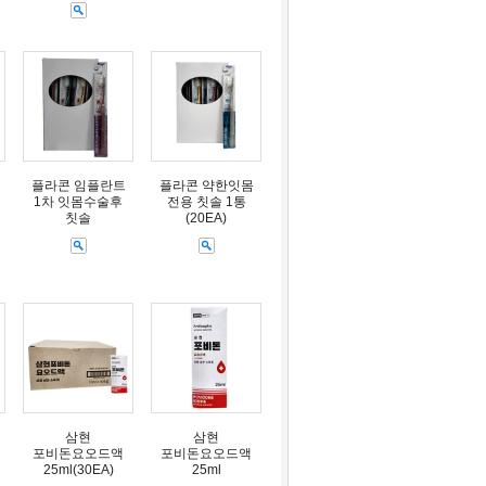
플라콘 임플란트
플라콘 약한잇몸
1차 잇몸수술후
전용 칫솔 1통
칫솔
(20EA)
삼현
삼현
포비돈요오드액
포비돈요오드액
25ml(30EA)
25ml