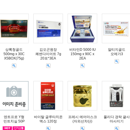
상록청골드
김오곤원장
비타민D 5000 IU
알티지골드
500mg x 30C
쾌변다이어트 7g
150mg x 90C x
오메가3
X5BOX(75g)
20포*3EA
2EA
덴트프로 Y형
바이탈 글루타치온
프레시 에어마스크
풀리다 경락 괄사
민트치실 50P
맥스 120정
(자외선차단)
마사지기