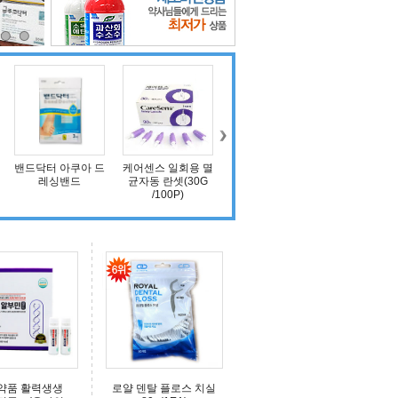
밴드닥터 아쿠아 드
케어센스 일회용 멸
그린관장약 30mL
에프킬라 킨
레싱밴드
균자동 란셋(30G
1통
에어로솔 5
/100P)
약품 활력생생
로얄 덴탈 플로스 치실