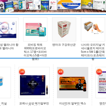
성 멜라니아 함
피비킹 락토
덴마크 구강유산균
나사라 오리지날 키
유 멜라니아
6000(프로바이오
네시올로지 테이프
틱스 17종+프리바
5cm x 5M 1롤/근육
이오틱스5종+아연
테이프/스포츠테이
함유)
핑
 치실
코케나 삼성 메가알부민
이선민의 알부민 맥스
영진