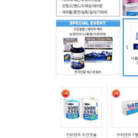
조인트 보스 엠에스
식물
엠(보스웰리아, 비
타민D, 초록입홍합,
상어연골, 콜라겐)
카라덴트 치간칫솔
카라덴트 Y형