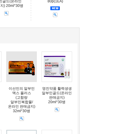
민골드(온라인
80p(1EA)
) 20ml*30병
이선민의 알부민
영진약품 활력생생
맥스 플러스
알부민골드(온라인
(고함량
판매금지)
알부민복합물/
20ml*30병
온라인 판매금지)
32ml*30병