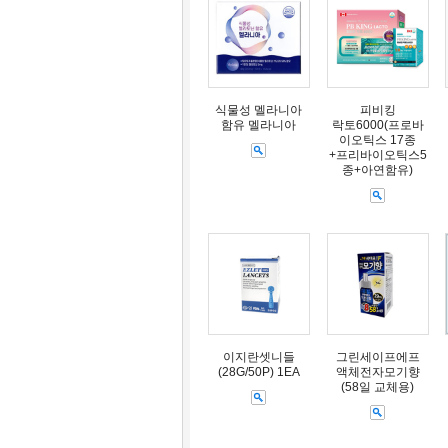
식물성 멜라니아
피비킹
함유 멜라니아
락토6000(프로바
이오틱스 17종
+프리바이오틱스5
종+아연함유)
이지란셋니들
그린세이프에프
(28G/50P) 1EA
액체전자모기향
(58일 교체용)