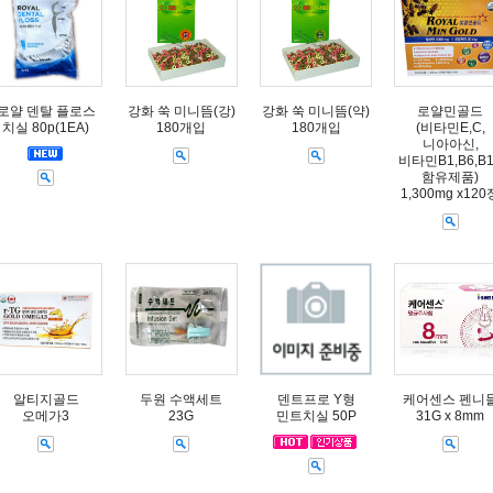
로얄 덴탈 플로스
강화 쑥 미니뜸(강)
강화 쑥 미니뜸(약)
로얄민골드
치실 80p(1EA)
180개입
180개입
(비타민E,C,
니아아신,
비타민B1,B6,B
함유제품)
1,300mg x120
알티지골드
두원 수액세트
덴트프로 Y형
케어센스 펜니
오메가3
23G
민트치실 50P
31G x 8mm