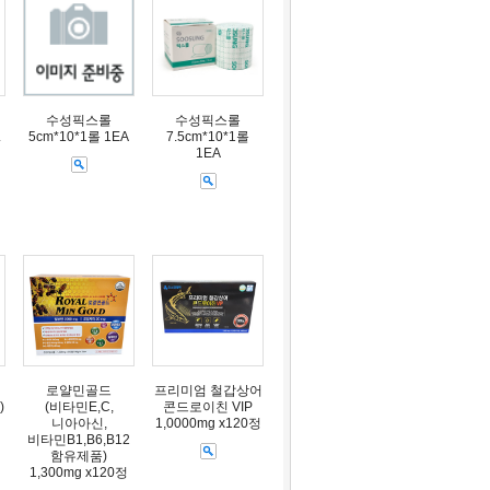
수성픽스롤
수성픽스롤
.
5cm*10*1롤 1EA
7.5cm*10*1롤
1EA
로얄민골드
프리미엄 철갑상어
)
(비타민E,C,
콘드로이친 VIP
니아아신,
1,0000mg x120정
비타민B1,B6,B12
함유제품)
1,300mg x120정