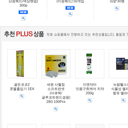
(2중헤드/색상랜덤)
(이중헤드) 50개입
32g*30병
300p
골든코코2
세원 사혈침
이엔닥터
뉴팜헬스
콧물흡입기 1EA
소프트란셋
잇몸구취케어 치약
식물성 멜
(아큐첵/
200g
함유 멜
글루코트랜드겸용)
28G 100Pcs