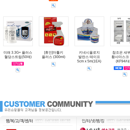
미래 3.3G+ 플러스
[휴인]마툴키
키네시올로지
참조은 새
혈당스트립(50매)
플러스 (300ml)
발란스 테이프
황사마스크 
5cm x 5m(1EA)
(KF94/