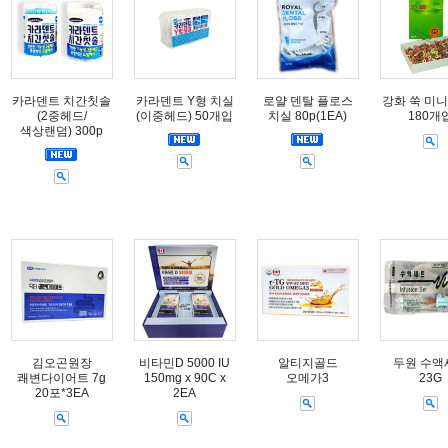
카라덴트 치간칫솔
카라덴트 Y형 치실
로얄 덴탈 플로스
강화 쑥 미니
(2중헤드/
(이중헤드) 50개입
치실 80p(1EA)
180개
색상랜덤) 300p
김오곤원장
비타민D 5000 IU
알티지골드
두원 수액
쾌변다이어트 7g
150mg x 90C x
오메가3
23G
20포*3EA
2EA