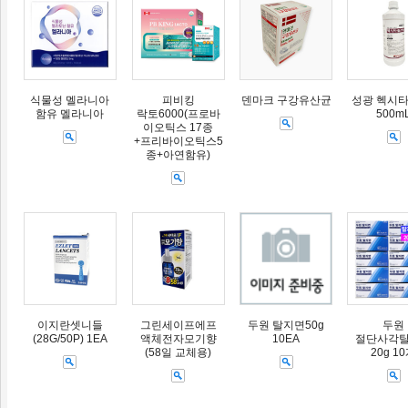
식물성 멜라니아
피비킹
덴마크 구강유산균
성광 헥시타
함유 멜라니아
락토6000(프로바
500m
이오틱스 17종
+프리바이오틱스5
종+아연함유)
이지란셋니들
그린세이프에프
두원 탈지면50g
두원
(28G/50P) 1EA
액체전자모기향
10EA
절단사각
(58일 교체용)
20g 1