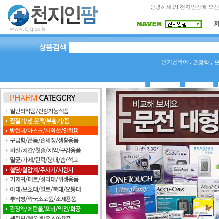
안녕하세요! 천지인팜에 오신
인기검색어 :
,
관장약
상품Q&A
사용후기