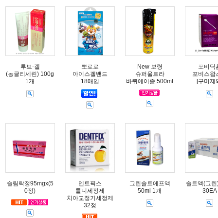
루브-겔
뽀로로
New 보령
포비딕
(농글리세린) 100g
아이스겔밴드
슈퍼울트라
포비스왑
1개
18매입
바퀴에어졸 500ml
[구미제
슬림락정95mgx(5
덴트픽스
그린솔트에프액
솔트액(그린) 
0정)
틀니세정제
50ml 1개
30EA
치아교정기세정제
32정