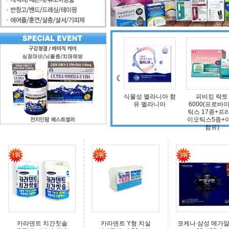
조인트 보스 엠에스
식물성 멜라니아 함
피비킹 락토
덴마크 구
엠(보스웰리아, 비
유 멜라니아
6000(프로바이오
타민D, 초록입홍합,
틱스 17종+프리바
상어연골, 콜라겐)
이오틱스5종+아연
함유)
카라덴트 치간칫솔
카라덴트 Y형 치실
코케나 삼성 메가