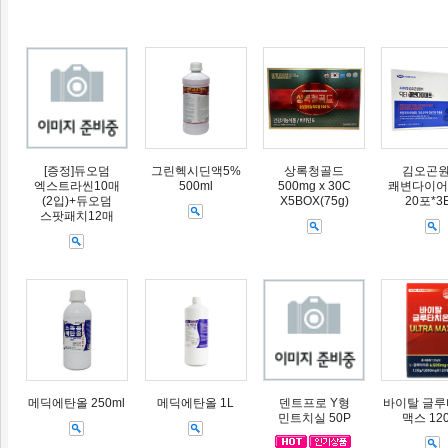
[증정]듀오덤
그린헥시딘액5%
상록청골드
김오곤
엑스트라씬10매
500ml
500mg x 30C
쾌변다이어트
(2입)+듀오덤
X5BOX(75g)
20포*3
스팟패치12매
메딕에탄올 250ml
메딕에탄올 1L
덴트프로 Y형
바이탈 글
민트치실 50P
맥스 12