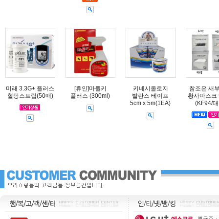
미래 3.3G+ 플러스
[휴인]마툴키
키네시올로지
참조은 새
혈당스트립(50매)
플러스 (300ml)
발란스 테이프
황사마스크 
5cm x 5m(1EA)
(KF94/