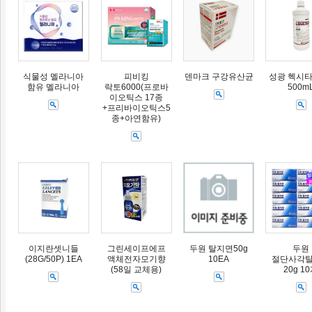
식물성 멜라니아
피비킹
덴마크 구강유산균
성광 헥시타
함유 멜라니아
락토6000(프로바
500m
이오틱스 17종
+프리바이오틱스5
종+아연함유)
이지란셋니들
그린세이프에프
두원 탈지면50g
두원
(28G/50P) 1EA
액체전자모기향
10EA
절단사각
(58일 교체용)
20g 1