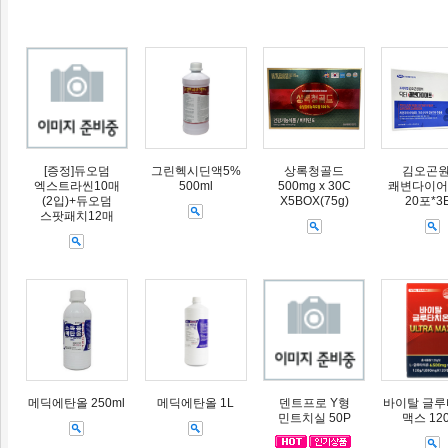
[증정]듀오덤
그린헥시딘액5%
상록청골드
김오곤
엑스트라씬10매
500ml
500mg x 30C
쾌변다이어트
(2입)+듀오덤
X5BOX(75g)
20포*3
스팟패치12매
메딕에탄올 250ml
메딕에탄올 1L
덴트프로 Y형
바이탈 글
민트치실 50P
맥스 12