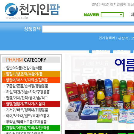
안녕하세요! 천지인팜에 오신
인기검색어 :
,
관장약
상품Q&A
사용후기