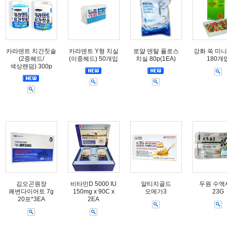
카라덴트 치간칫솔
카라덴트 Y형 치실
로얄 덴탈 플로스
강화 쑥 미니
(2중헤드/
(이중헤드) 50개입
치실 80p(1EA)
180개
색상랜덤) 300p
김오곤원장
비타민D 5000 IU
알티지골드
두원 수액
쾌변다이어트 7g
150mg x 90C x
오메가3
23G
20포*3EA
2EA