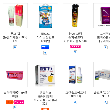
루브-겔
뽀로로
New 보령
포비딕
(농글리세린) 100g
아이스겔밴드
슈퍼울트라
포비스왑
1개
18매입
바퀴에어졸 500ml
[구미제
슬림락정95mgx(5
덴트픽스
그린솔트에프액
솔트액(그린) 
0정)
틀니세정제
50ml 1개
30EA
치아교정기세정제
32정