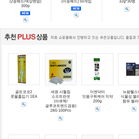
(2중헤드/색상랜덤)
(이중헤드) 50개입
32g*30병
300p
골든코코2
세원 사혈침
이엔닥터
뉴팜헬스
콧물흡입기 1EA
소프트란셋
잇몸구취케어 치약
식물성 멜
(아큐첵/
200g
함유 멜
글루코트랜드겸용)
28G 100Pcs