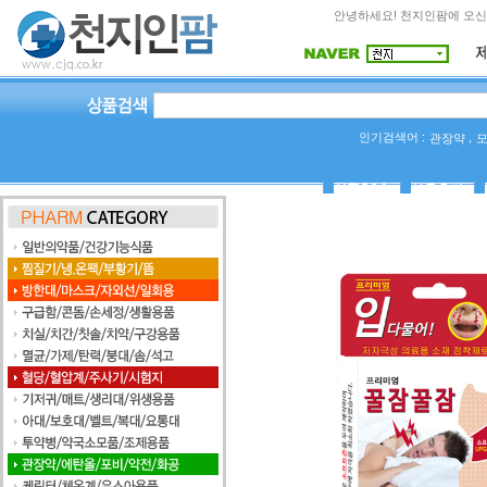
안녕하세요! 천지인팜에 오신
인기검색어 :
,
관장약
상품Q&A
사용후기