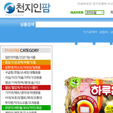
안녕하세요! 천지인팜에 오신
인기검색어 :
,
관장약
상품Q&A
사용후기