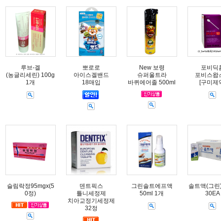
루브-겔
뽀로로
New 보령
포비딕
(농글리세린) 100g
아이스겔밴드
슈퍼울트라
포비스왑
1개
18매입
바퀴에어졸 500ml
[구미제
슬림락정95mgx(5
덴트픽스
그린솔트에프액
솔트액(그린) 
0정)
틀니세정제
50ml 1개
30EA
치아교정기세정제
32정