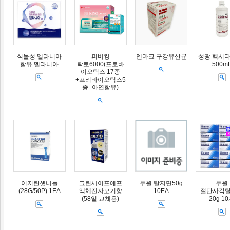
식물성 멜라니아
피비킹
덴마크 구강유산균
성광 헥시타
함유 멜라니아
락토6000(프로바
500m
이오틱스 17종
+프리바이오틱스5
종+아연함유)
이지란셋니들
그린세이프에프
두원 탈지면50g
두원
(28G/50P) 1EA
액체전자모기향
10EA
절단사각
(58일 교체용)
20g 1