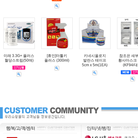
미래 3.3G+ 플러스
[휴인]마툴키
키네시올로지
참조은 새
혈당스트립(50매)
플러스 (300ml)
발란스 테이프
황사마스크 
5cm x 5m(1EA)
(KF94/