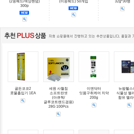
(2중헤드/색상랜덤)
(이중헤드) 50개입
32g*30병
300p
골든코코2
세원 사혈침
이엔닥터
뉴팜헬스
콧물흡입기 1EA
소프트란셋
잇몸구취케어 치약
식물성 멜
(아큐첵/
200g
함유 멜
글루코트랜드겸용)
28G 100Pcs