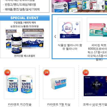
조인트 보스 엠에스
식물성 멜라니아 함
피비킹 락토
엠(보스웰리아, 비
유 멜라니아
6000(프로바이오
타민D, 초록입홍합,
틱스 17종+프리바
상어연골, 콜라겐)
이오틱스5종+아연
함유)
카라덴트 치간칫솔
카라덴트 Y형 치실
코케나 삼성 메가