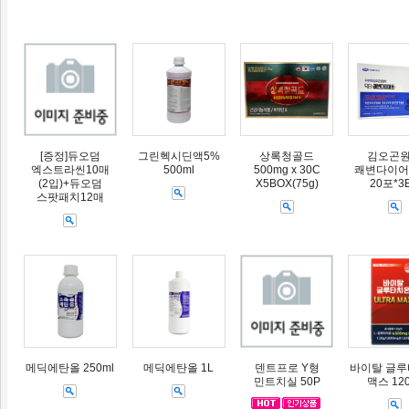
[증정]듀오덤
그린헥시딘액5%
상록청골드
김오곤
엑스트라씬10매
500ml
500mg x 30C
쾌변다이어트
(2입)+듀오덤
X5BOX(75g)
20포*3
스팟패치12매
메딕에탄올 250ml
메딕에탄올 1L
덴트프로 Y형
바이탈 글
민트치실 50P
맥스 12