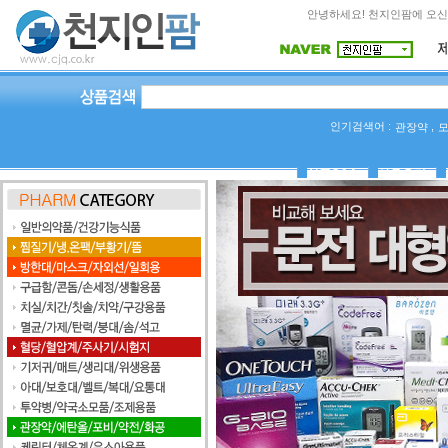
안녕하세요! 천지인팜에 오신
인기검색어 :
,
관장약
상품Q&A
사용후기