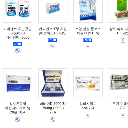
카라덴트 치간칫솔
카라덴트 Y형 치실
로얄 덴탈 플로스
강화 쑥 미니
(2중헤드/
(이중헤드) 50개입
치실 80p(1EA)
180개
색상랜덤) 300p
김오곤원장
비타민D 5000 IU
알티지골드
두원 수액
쾌변다이어트 7g
150mg x 90C x
오메가3
23G
20포*3EA
2EA