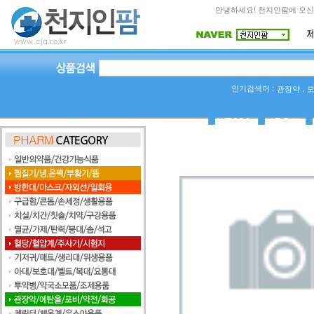
안녕하세요! 천지인팜에 오신
인기검색어 :
,
관장약
상품Q&A
사용후기