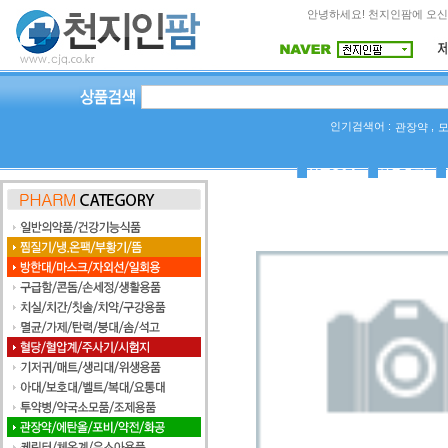
안녕하세요! 천지인팜에 오신
인기검색어 :
,
관장약
상품Q&A
사용후기