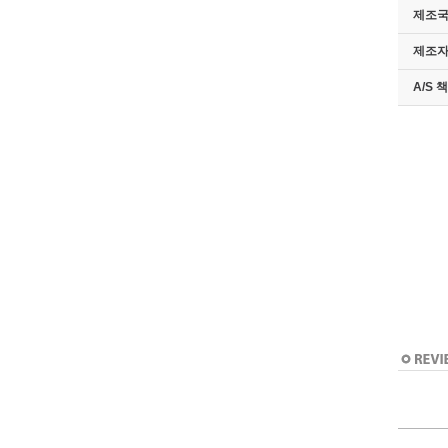
제조국
제조
A/S