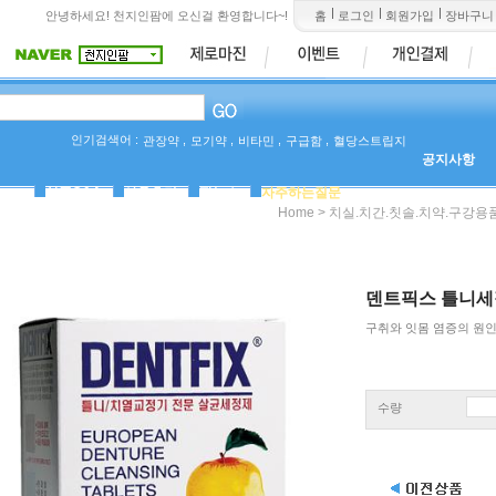
안녕하세요! 천지인팜에 오신걸 환영합니다~!
홈
로그인
회원가입
장바구니
인기검색어 :
,
,
,
,
관장약
모기약
비타민
구급함
혈당스트립지
공지사항
상품Q&A
사용후기
팜뉴스
자주하는질문
>
Home
치실.치간.칫솔.치약.구강용
덴트픽스 틀니세
구취와 잇몸 염증의 원
수량