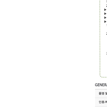
품명 
인증.