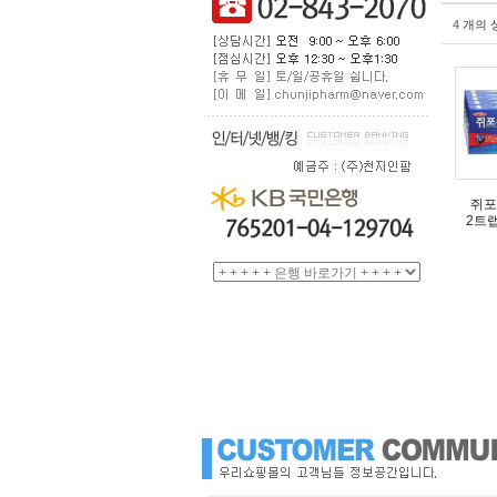
4
개의 
쥐포
2트랩