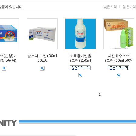
I
상품이 있습니다.
낮은가격
높은가격
수(신형) /
솔트액(그린) 30ml
소독용에탄올
과산화수소수
입(5묶음)
30EA
(그린) 250ml
(그린) 60ml 50개
1