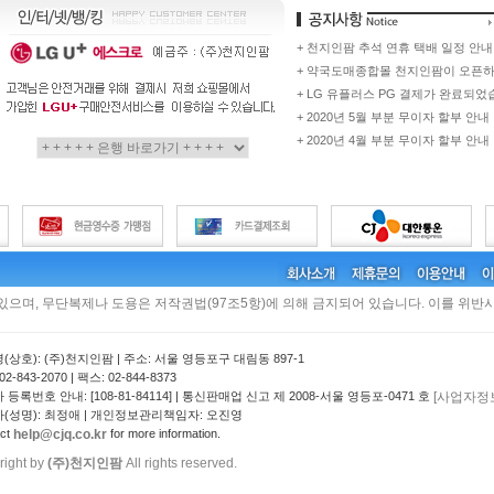
+ 천지인팜 추석 연휴 택배 일정 안내
+ 약국도매종합몰 천지인팜이 오픈
+ LG 유플러스 PG 결제가 완료되었
+ 2020년 5월 부분 무이자 할부 안내
+ 2020년 4월 부분 무이자 할부 안내
 있으며, 무단복제나 도용은 저작권법(97조5항)에 의해 금지되어 있습니다. 이를 위반시
(상호): (주)천지인팜 | 주소: 서울 영등포구 대림동 897-1
2-843-2070 | 팩스: 02-844-8373
[사업자정
등록번호 안내: [108-81-84114] | 통신판매업 신고 제 2008-서울 영등포-0471 호
(성명): 최정애 | 개인정보관리책임자: 오진영
help@cjq.co.kr
act
for more information.
right by
(주)천지인팜
All rights reserved.