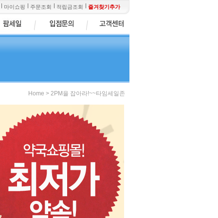
마이쇼핑
주문조회
적립금조회
즐겨찾기추가
>
Home
2PM을 잡아라!~~타임세일존