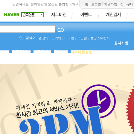
안녕하세요! 천지인팜에 오신걸 환영합니다~!
홈
로그인
회원가입
장바구니
인기검색어 :
,
,
,
,
관장약
모기약
비타민
구급함
혈당스트립지
공지사항
상품Q&A
사용후기
팜뉴스
자주하는질문