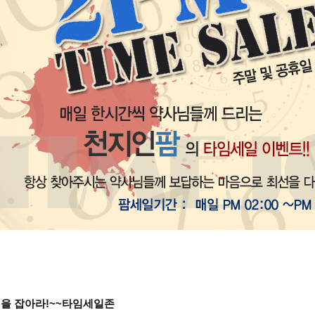
M을 잡아라!~~타임세일존