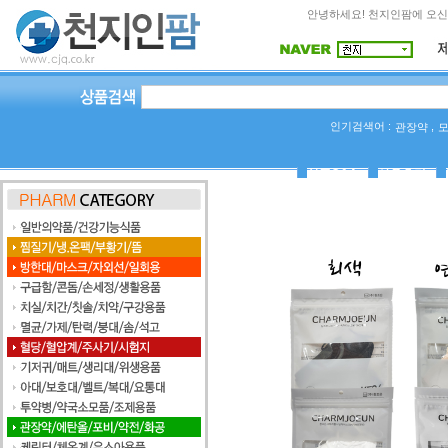
안녕하세요! 천지인팜에 오신
인기검색어 :
,
관장약
상품Q&A
사용후기