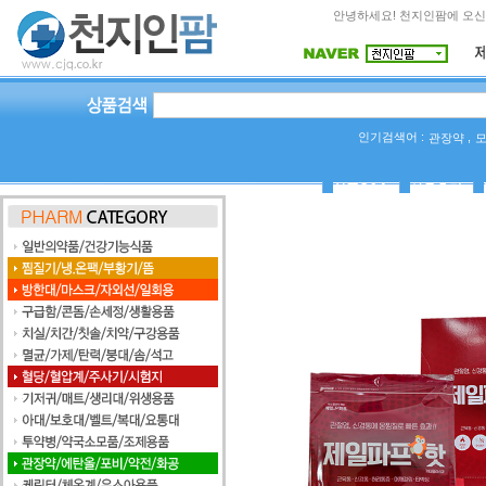
안녕하세요! 천지인팜에 오신
인기검색어 :
,
관장약
상품Q&A
사용후기